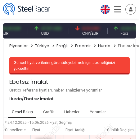
,91 EUR
47,57 USD
0,13 CNY
41,54 TRY
R
USD
CNY/EUR
Faiz
Piyasalar
Türkiye
Ereğli
Erdemir
Hurda
Ebatsız İm
Güncel fiyat verilerini görüntüleyebilmek için aboneliğinizi
yükseltin.
Ebatsız İmalat
Üretici Referans fiyatları, haber, analizler ve yorumlar
Hurda/Ebatsız İmalat
Genel Bakış
Grafik
Haberler
Yorumlar
* 24.12.2025 - 15.06.2026
Fiyat Geçmişi
Güncelleme
Fiyat
Fiyat Aralığı
Günlük Değişim