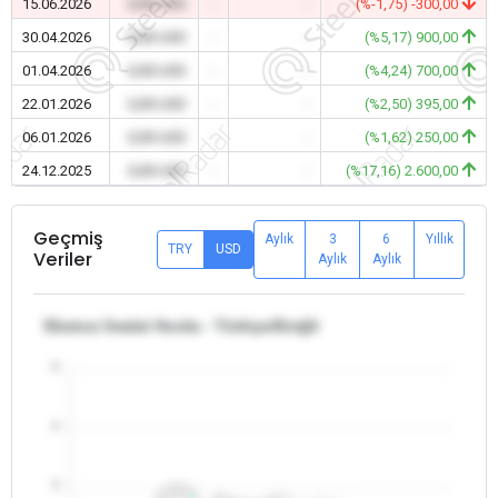
15.06.2026
0,00 USD
-
-
(%-1,75) -300,00
30.04.2026
0,00 USD
-
-
(%5,17) 900,00
01.04.2026
0,00 USD
-
-
(%4,24) 700,00
22.01.2026
0,00 USD
-
-
(%2,50) 395,00
06.01.2026
0,00 USD
-
-
(%1,62) 250,00
24.12.2025
0,00 USD
-
-
(%17,16) 2.600,00
Geçmiş
Aylık
3
6
Yıllık
TRY
USD
Veriler
Aylık
Aylık
Ebatsız İmalat Hurda - Türkiye/Ereğli
5
4
3