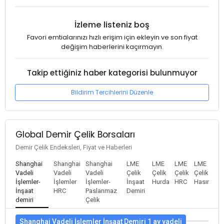
İzleme listeniz boş
Favori emtialarınızı hızlı erişim için ekleyin ve son fiyat
değişim haberlerini kaçırmayın.
Takip ettiğiniz haber kategorisi bulunmuyor
Bildirim Tercihlerini Düzenle
Global Demir Çelik Borsaları
Demir Çelik Endeksleri, Fiyat ve Haberleri
Shanghai
Shanghai
Shanghai
LME
LME
LME
LME
Vadeli
Vadeli
Vadeli
Çelik
Çelik
Çelik
Çelik
İşlemler-
İşlemler
İşlemler-
İnşaat
Hurda
HRC
Hasır
İnşaat
HRC
Paslanmaz
Demiri
demiri
Çelik
Shanghai Vadeli İşlemler İnşaat Demiri 1 ay vadeli