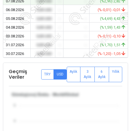
07.08.2026
0,00 USD
-
-
(%2,90) 2,82
06.08.2026
0,00 USD
-
-
(%-0,01) -0,01
05.08.2026
0,00 USD
-
-
(%4,69) 4,43
04.08.2026
0,00 USD
-
-
(%1,59) 1,43
03.08.2026
0,00 USD
-
-
(%-0,11) -0,10
31.07.2026
0,00 USD
-
-
(%1,70) 1,51
30.07.2026
0,00 USD
-
-
(%-1,20) -1,05
Geçmiş
Aylık
3
6
Yıllık
TRY
USD
Veriler
Aylık
Aylık
Gümüş(ons) Emtia - World/Global
5
4