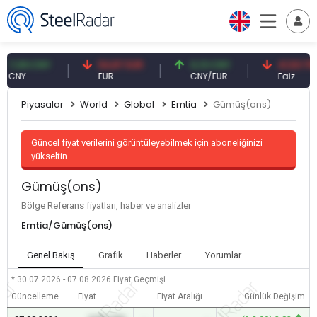
7,09 CNY
54,87 EUR
0,13 CNY
41,53 TRY
CNY
EUR
CNY/EUR
Faiz
Piyasalar
World
Global
Emtia
Gümüş(ons)
Güncel fiyat verilerini görüntüleyebilmek için aboneliğinizi
yükseltin.
Gümüş(ons)
Bölge Referans fiyatları, haber ve analizler
Emtia/Gümüş(ons)
Genel Bakış
Grafik
Haberler
Yorumlar
* 30.07.2026 - 07.08.2026
Fiyat Geçmişi
Güncelleme
Fiyat
Fiyat Aralığı
Günlük Değişim