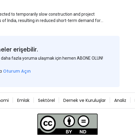
ected to temporarily slow construction and project
s of India, resulting in reduced short-term demand for
ucture development, roofing applications, industrial
jects is expected to provide support to the market
avy rainfall.
er erişebilir.
 ve daha fazla yoruma ulaşmak için hemen ABONE OLUN!
sa
Oturum Açın
nomi
Emlak
Sektörel
Dernek ve Kuruluşlar
Analiz