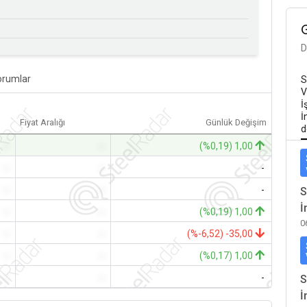
D
orumlar
S
V
İ
İ
Fiyat Aralığı
Günlük Değişim
d
-
-
(%0,19) 1,00
-
-
-
-
-
-
S
İ
-
-
(%0,19) 1,00
0
-
-
(%-6,52) -35,00
-
-
(%0,17) 1,00
-
-
-
S
İ