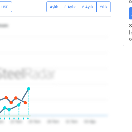
0
USD
Aylık
3 Aylık
6 Aylık
Yıllık
tnam
S
İ
0
em
22 Tem
25 Tem
28 Tem
31 Tem
03 Ağu