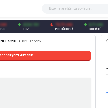
41,54 TRY
79,73 USD
6,71 USD
Faiz
Petrol(brent)
Bakır(lb)
aat Demiri
θ12-32 mm
aboneliğinizi yükseltin.
v