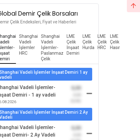
Global Demir Çelik Borsaları
emir Çelik Endeksleri, Fiyat ve Haberleri
hanghai
Shanghai
Shanghai
LME
LME
LME
LME
adeli
Vadeli
Vadeli
Çelik
Çelik
Çelik
Çelik
şlemler-
İşlemler
İşlemler-
İnşaat
Hurda
HRC
Hasır
nşaat
HRC
Paslanmaz
Demiri
emiri
Çelik
Shanghai Vadeli İşlemler İnşaat Demiri 1 ay
vadeli
hanghai Vadeli İşlemler-
0,00
nşaat Demiri - 1 ay vadeli
-0,00
(0,00)
6.08.2026
Shanghai Vadeli İşlemler İnşaat Demiri 2 Ay
Vadeli
hanghai Vadeli İşlemler-
0,00
nşaat Demiri- 2 Ay Vadeli
-0,00