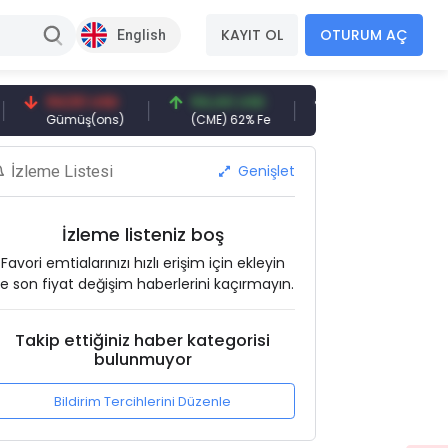
KAYIT OL
OTURUM AÇ
English
94,50 USD
94,44 USD
377,25 USD
6
Gümüş(ons)
(CME) 62% Fe
Gemi Söküm
A
Genişlet
İzleme Listesi
İzleme listeniz boş
Favori emtialarınızı hızlı erişim için ekleyin
e son fiyat değişim haberlerini kaçırmayın.
Takip ettiğiniz haber kategorisi
bulunmuyor
Bildirim Tercihlerini Düzenle