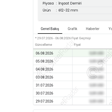
Piyasa
:
İnşaat Demiri
Ürün
:
θ12-32 mm
Genel Bakış
Grafik
Haberler
Y
* 29.07.2026 - 06.08.2026
Fiyat Geçmişi
Güncelleme
Fiyat
06.08.2026
0,00 USD
05.08.2026
0,00 USD
04.08.2026
0,00 USD
03.08.2026
0,00 USD
31.07.2026
0,00 USD
30.07.2026
0,00 USD
29.07.2026
0,00 USD