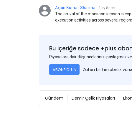
Arjun Kumar Sharma
2 ay önce
The arrival of the monsoon season is exp
execution activities across several region
flat steel products. Demand from infrastr
manufacturing, and rural construction pro
despite seasonal disruptions caused by he
Bu içeriğe sadece +plus abonel
Piyasalara dair düşüncelerinizi paylaşmak
Zaten bir hesabınız var
ABONE OLUN
Gündem
Demir Çelik Piyasaları
Eko