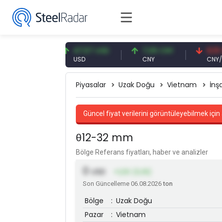
1 EUR
47,57 USD
7,09 CNY
0,13 CNY
USD
CNY
CNY/EUR
Piyasalar
Uzak Doğu
Vietnam
İnş
Güncel fiyat verilerini görüntüleyebilmek için 
θ12-32 mm
Bölge Referans fiyatları, haber ve analizler
0
USD
+1,00 (0,19)
Son Güncelleme 06.08.2026
ton
Bölge
:
Uzak Doğu
Pazar
:
Vietnam