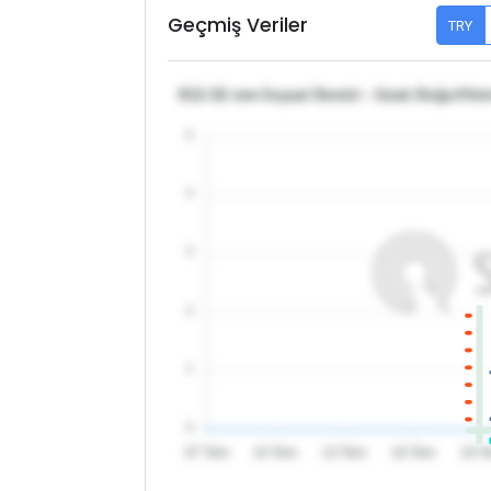
Geçmiş Veriler
TRY
θ12-32 mm İnşaat Demiri - Uzak Doğu/Vie
5
4
3
2
1
0
07 Tem
10 Tem
13 Tem
16 Tem
19 T