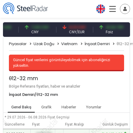
SD
7,09 CNY
0,13 CNY
41,54 TRY
CNY
CNY/EUR
Faiz
Piyasalar
Uzak Doğu
Vietnam
İnşaat Demiri
θ12-32
Güncel fiyat verilerini görüntüleyebilmek için aboneliğinizi
yükseltin.
θ12-32 mm
Bölge Referans fiyatları, haber ve analizler
İnşaat Demiri/θ12-32 mm
Genel Bakış
Grafik
Haberler
Yorumlar
* 29.07.2026 - 06.08.2026
Fiyat Geçmişi
Güncelleme
Fiyat
Fiyat Aralığı
Günlük Değişim