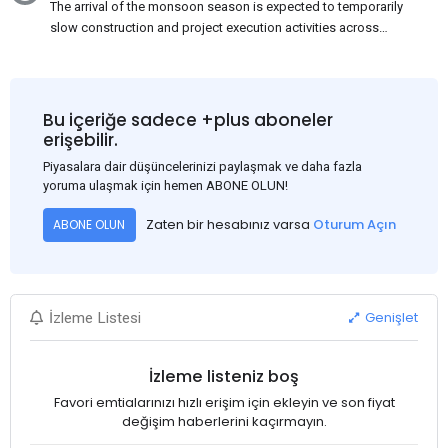
The arrival of the monsoon season is expected to temporarily
slow construction and project execution activities across
several regions of India, resulting in reduced short-term
demand for flat steel products. Demand from infrastructure
development, roofing applications, industrial manufacturing,
and rural construction projects is expected to provide support
Bu içeriğe sadece +plus aboneler
to the market despite seasonal disruptions caused by heavy
erişebilir.
rainfall.
Piyasalara dair düşüncelerinizi paylaşmak ve daha fazla
yoruma ulaşmak için hemen ABONE OLUN!
Zaten bir hesabınız varsa
Oturum Açın
ABONE OLUN
Genişlet
İzleme Listesi
İzleme listeniz boş
Favori emtialarınızı hızlı erişim için ekleyin ve son fiyat
değişim haberlerini kaçırmayın.