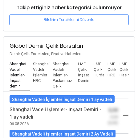
Takip ettiğiniz haber kategorisi bulunmuyor
Bildirim Tercihlerini Düzenle
Global Demir Çelik Borsaları
Demir Çelik Endeksleri, Fiyat ve Haberleri
Shanghai
Shanghai
Shanghai
LME
LME
LME
LME
Vadeli
Vadeli
Vadeli
Çelik
Çelik
Çelik
Çelik
İşlemler-
İşlemler
İşlemler-
İnşaat
Hurda
HRC
Hasır
İnşaat
HRC
Paslanmaz
Demiri
demiri
Çelik
Shanghai Vadeli İşlemler İnşaat Demiri 1 ay vadeli
Shanghai Vadeli İşlemler- İnşaat Demiri -
0,00
1 ay vadeli
-0,00
(0,00)
06.08.2026
Shanghai Vadeli İşlemler İnşaat Demiri 2 Ay Vadeli