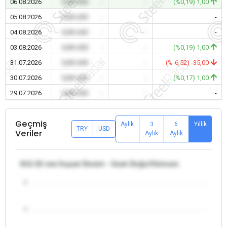
06.08.2026
0,00 USD
-
-
(%0,19) 1,00
05.08.2026
0,00 USD
-
-
-
04.08.2026
0,00 USD
-
-
-
03.08.2026
0,00 USD
-
-
(%0,19) 1,00
31.07.2026
0,00 USD
-
-
(%-6,52) -35,00
30.07.2026
0,00 USD
-
-
(%0,17) 1,00
29.07.2026
0,00 USD
-
-
-
Geçmiş
Aylık
3
6
Yıllık
TRY
USD
Veriler
Aylık
Aylık
θ12-32 mm İnşaat Demiri - Uzak Doğu/Vietnam
5
4