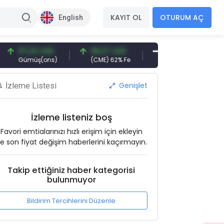
KAYIT OL
OTURUM AÇ
English
7,32 USD
96,27 USD
377,25 USD
6.
ümüş(ons)
(CME) 62% Fe
Gemi Söküm
Alt
Genişlet
İzleme Listesi
İzleme listeniz boş
Favori emtialarınızı hızlı erişim için ekleyin
e son fiyat değişim haberlerini kaçırmayın.
Takip ettiğiniz haber kategorisi
bulunmuyor
Bildirim Tercihlerini Düzenle