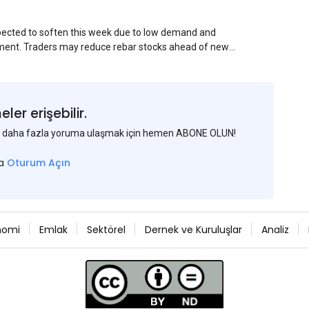
xpected to soften this week due to low demand and
ment. Traders may reduce rebar stocks ahead of new
veys and market communications with Chinese
er erişebilir.
 ve daha fazla yoruma ulaşmak için hemen ABONE OLUN!
sa
Oturum Açın
nomi
Emlak
Sektörel
Dernek ve Kuruluşlar
Analiz