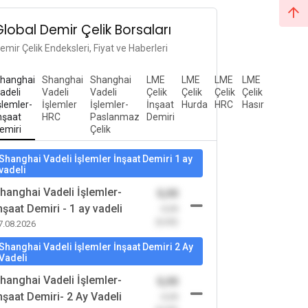
Global Demir Çelik Borsaları
emir Çelik Endeksleri, Fiyat ve Haberleri
hanghai
Shanghai
Shanghai
LME
LME
LME
LME
adeli
Vadeli
Vadeli
Çelik
Çelik
Çelik
Çelik
şlemler-
İşlemler
İşlemler-
İnşaat
Hurda
HRC
Hasır
nşaat
HRC
Paslanmaz
Demiri
emiri
Çelik
Shanghai Vadeli İşlemler İnşaat Demiri 1 ay
vadeli
hanghai Vadeli İşlemler-
0,00
nşaat Demiri - 1 ay vadeli
-0,00
(0,00)
7.08.2026
Shanghai Vadeli İşlemler İnşaat Demiri 2 Ay
Vadeli
hanghai Vadeli İşlemler-
0,00
nşaat Demiri- 2 Ay Vadeli
-0,00