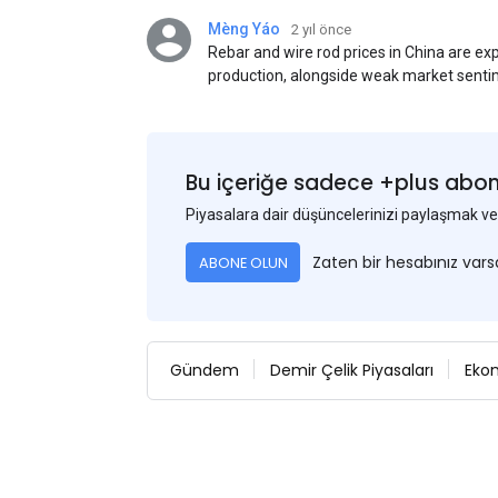
Mèng Yáo
2 yıl önce
Rebar and wire rod prices in China are e
production, alongside weak market senti
standards. This outlook is based on sur
participants.
Bu içeriğe sadece +plus abonel
Piyasalara dair düşüncelerinizi paylaşmak
Zaten bir hesabınız var
ABONE OLUN
Gündem
Demir Çelik Piyasaları
Eko