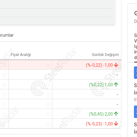
D
orumlar
S
V
İ
İ
Fiyat Aralığı
Günlük Değişim
d
-
-
(%-0,22) -1,00
-
-
-
-
-
(%0,22) 1,00
S
İ
-
-
-
0
-
-
-
-
-
(%0,45) 2,00
-
-
(%-0,23) -1,00
S
İ