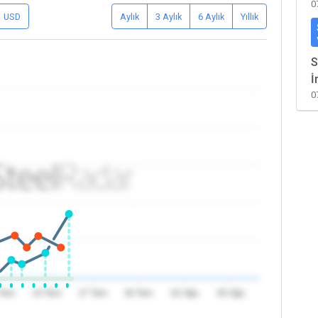
0
USD
Aylık
3 Aylık
6 Aylık
Yıllık
S
İ
0
 Tem
24 Tem
27 Tem
30 Tem
02 Ağu
05 Ağu