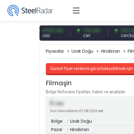
 EUR
47,61 USD
7,10 CNY
0,13 CNY
USD
CNY
CNY/EUR
Piyasalar
Uzak Doğu
Hindistan
Fil
Güncel fiyat verilerini görüntüleyebilmek için 
Filmaşin
Bölge Referans fiyatları, haber ve analizler
0
USD
Son Güncelleme 07.08.2026
mt
Bölge
:
Uzak Doğu
Pazar
:
Hindistan