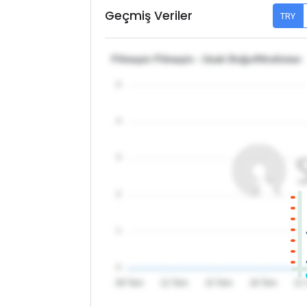
Geçmiş Veriler
TRY
Filmaşin Filmaşin - Uzak Doğu/Hindistan
5
4
3
2
1
0
09 Tem
12 Tem
15 Tem
18 Tem
21