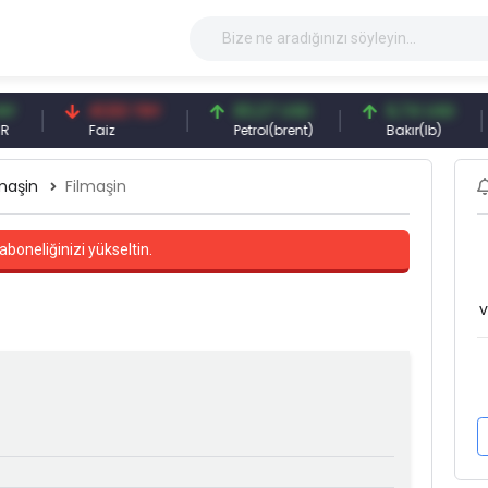
41,53 TRY
83,27 USD
6,74 USD
9
Faiz
Petrol(brent)
Bakır(lb)
G
maşin
Filmaşin
aboneliğinizi yükseltin.
v