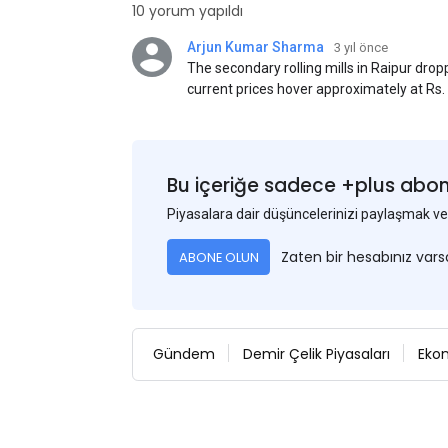
10 yorum yapıldı
Arjun Kumar Sharma
3 yıl önce
The secondary rolling mills in Raipur dro
current prices hover approximately at Rs
50) on an exw basis. These prices are sub
discounts. As a result of a sluggish trend,
yesterday's price hike.
Bu içeriğe sadece +plus abonel
Piyasalara dair düşüncelerinizi paylaşmak
Zaten bir hesabınız var
ABONE OLUN
Gündem
Demir Çelik Piyasaları
Eko