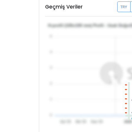
Geçmiş Veriler
TRY
H-profil (100x100 mm) Profil - Uzak Doğu
5
4
3
2
1
0
Eyl '25
Eki '25
Kas '25
202