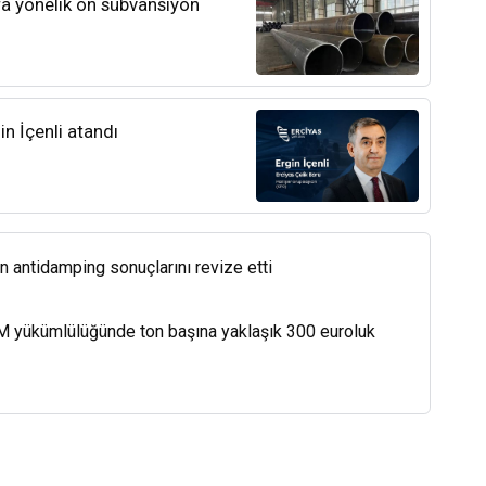
ra yönelik ön sübvansiyon
n İçenli atandı
in antidamping sonuçlarını revize etti
M yükümlülüğünde ton başına yaklaşık 300 euroluk