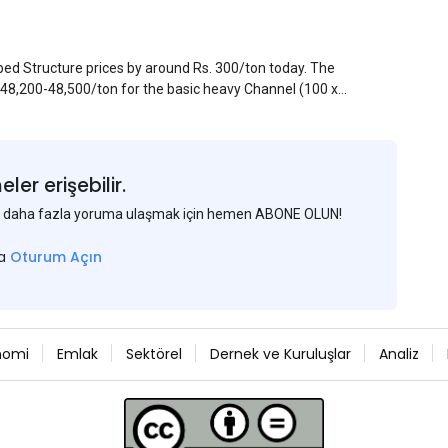
pped Structure prices by around Rs. 300/ton today. The
. 48,200-48,500/ton for the basic heavy Channel (100 x
ject to brand variations and do not include trade
 mills had to lower their offers immediately following
er erişebilir.
 ve daha fazla yoruma ulaşmak için hemen ABONE OLUN!
sa
Oturum Açın
nomi
Emlak
Sektörel
Dernek ve Kuruluşlar
Analiz