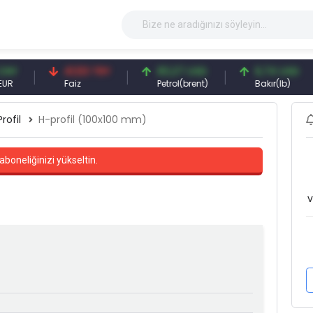
41,53 TRY
83,27 USD
6,74 USD
Faiz
Petrol(brent)
Bakır(lb)
Profil
H-profil (100x100 mm)
aboneliğinizi yükseltin.
v