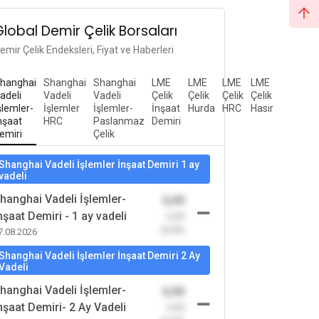
Global Demir Çelik Borsaları
emir Çelik Endeksleri, Fiyat ve Haberleri
hanghai
Shanghai
Shanghai
LME
LME
LME
LME
adeli
Vadeli
Vadeli
Çelik
Çelik
Çelik
Çelik
şlemler-
İşlemler
İşlemler-
İnşaat
Hurda
HRC
Hasır
nşaat
HRC
Paslanmaz
Demiri
emiri
Çelik
Shanghai Vadeli İşlemler İnşaat Demiri 1 ay
vadeli
hanghai Vadeli İşlemler-
0,00
nşaat Demiri - 1 ay vadeli
-0,00
(0,00)
7.08.2026
Shanghai Vadeli İşlemler İnşaat Demiri 2 Ay
Vadeli
hanghai Vadeli İşlemler-
0,00
nşaat Demiri- 2 Ay Vadeli
-0,00