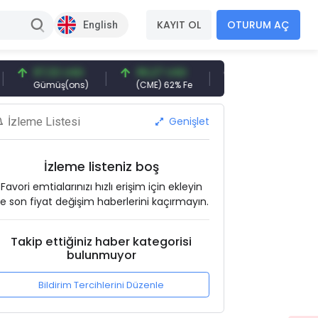
KAYIT OL
OTURUM AÇ
English
97,32 USD
96,27 USD
377,25 USD
Gümüş(ons)
(CME) 62% Fe
Gemi Söküm
A
Genişlet
İzleme Listesi
İzleme listeniz boş
Favori emtialarınızı hızlı erişim için ekleyin
e son fiyat değişim haberlerini kaçırmayın.
Takip ettiğiniz haber kategorisi
bulunmuyor
Bildirim Tercihlerini Düzenle