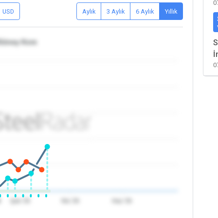
0
USD
Aylık
3 Aylık
6 Aylık
Yıllık
/Güney Kore
S
İ
0
6
Şub '26
Nis '26
Haz '26