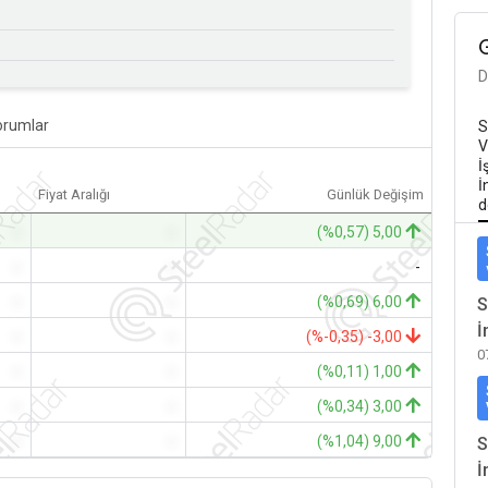
D
orumlar
S
V
İ
İ
Fiyat Aralığı
Günlük Değişim
d
-
-
(%0,57) 5,00
-
-
-
-
-
(%0,69) 6,00
S
İ
-
-
(%-0,35) -3,00
0
-
-
(%0,11) 1,00
-
-
(%0,34) 3,00
-
-
(%1,04) 9,00
S
İ