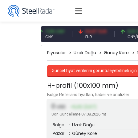
9 USD
7,09 CNY
54,87 EUR
0,13 CNY
CNY
EUR
CNY/EUR
Piyasalar
Uzak Doğu
Güney Kore
Güncel fiyat verilerini görüntüleyebilmek için 
H-profil (100x100 mm)
Bölge Referans fiyatları, haber ve analizler
0
USD
+5,00 (0,57)
Son Güncelleme 07.08.2026
mt
Bölge
:
Uzak Doğu
Pazar
:
Güney Kore