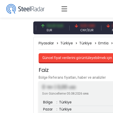
7,08 CNY
54,91 EUR
0,13 CNY
41,41
CNY
EUR
CNY/EUR
Faiz
Piyasalar
Türkiye
Türkiye
Emtia
Güncel fiyat verilerini görüntüleyebilmek için 
Faiz
Bölge Referans fiyatları, haber ve analizler
0
| 0,00
TRY
USD
Son Güncelleme 05.08.2026
ons
Bölge
:
Türkiye
Pazar
:
Türkiye