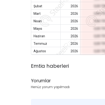
Şubat
2026
0,00 T
Mart
2026
0,00 T
Nisan
2026
0,00 T
Mayıs
2026
0,00 T
Haziran
2026
0,00 T
Temmuz
2026
0,00 T
Ağustos
2026
0,00 T
Emtia haberleri
Yorumlar
Henüz yorum yapılmadı