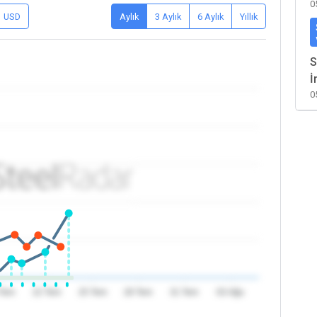
0
USD
Aylık
3 Aylık
6 Aylık
Yıllık
S
İ
0
 Tem
22 Tem
25 Tem
28 Tem
31 Tem
03 Ağu