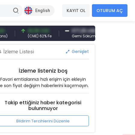
KAYIT OL
OTURUM AÇ
English
93,96 USD
377,25 USD
6.089,00 TRY
(CME) 62% Fe
Gemi Söküm
Altın(gr)
Genişlet
İzleme Listesi
İzleme listeniz boş
Favori emtialarınızı hızlı erişim için ekleyin
e son fiyat değişim haberlerini kaçırmayın.
Takip ettiğiniz haber kategorisi
bulunmuyor
Bildirim Tercihlerini Düzenle