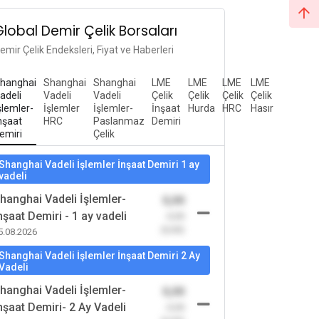
Global Demir Çelik Borsaları
emir Çelik Endeksleri, Fiyat ve Haberleri
hanghai
Shanghai
Shanghai
LME
LME
LME
LME
adeli
Vadeli
Vadeli
Çelik
Çelik
Çelik
Çelik
şlemler-
İşlemler
İşlemler-
İnşaat
Hurda
HRC
Hasır
nşaat
HRC
Paslanmaz
Demiri
emiri
Çelik
Shanghai Vadeli İşlemler İnşaat Demiri 1 ay
vadeli
hanghai Vadeli İşlemler-
0,00
nşaat Demiri - 1 ay vadeli
-0,00
(0,00)
5.08.2026
Shanghai Vadeli İşlemler İnşaat Demiri 2 Ay
Vadeli
hanghai Vadeli İşlemler-
0,00
nşaat Demiri- 2 Ay Vadeli
-0,00