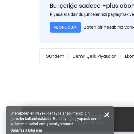
Bu içeriğe sadece +plus abonel
Piyasalara dair düşüncelerinizi paylaşmak
Zaten bir hesabınız var
ABONE OLUN
Gündem
Demir Çelik Piyasaları
Eko
Sitemizden en iyi şekilde faydalanabilmeniz için
Şimdi Plus Abonesi Olun!
çerezler kullanılmaktadır. Bu siteye giriş yaparak çerez
3 gün ücretsiz deneyin!
kullanımını kabul etmiş sayılıyorsunuz.
Daha fazla bilgi için