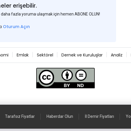
er erişebilir.
 ve daha fazla yoruma ulaşmak için hemen ABONE OLUN!
sa
Oturum Açın
nomi
Emlak
Sektörel
Dernek ve Kuruluşlar
Analiz
Tarafsız Fiyatlar
Haberdar Olun
İl Demir Fiyatları
Yo