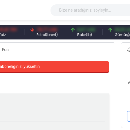
 TRY
79,77 USD
6,67 USD
94,51 USD
Petrol(brent)
Bakır(lb)
Gümüş(ons)
Faiz
aboneliğinizi yükseltin.
v