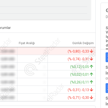
D
orumlar
S
V
İ
İ
Fiyat Aralığı
Günlük Değişim
d
0,00 USD
-
(%-0,80) -0,33
0,00 USD
-
(%-0,74) -0,31
0,00 USD
-
(%0,12) 0,05
S
İ
0,00 USD
-
(%0,02) 0,01
0
0,00 USD
-
(%0,26) 0,11
0,00 USD
-
(%-0,31) -0,13
0,00 USD
-
(%-0,71) -0,30
S
İ