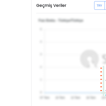
Geçmiş Veriler
TRY
Faiz Emtia - Türkiye/Türkiye
5
4
3
2
1
0
07 Tem
10 Tem
13 Tem
16 Tem
19