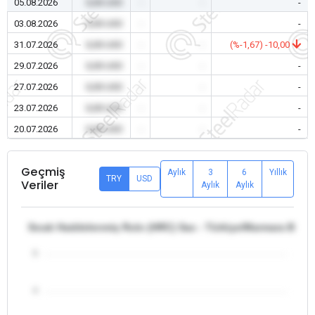
05.08.2026
0,00 USD
-
-
-
03.08.2026
0,00 USD
-
-
-
31.07.2026
0,00 USD
-
-
(%-1,67) -10,00
29.07.2026
0,00 USD
-
-
-
27.07.2026
0,00 USD
-
-
-
23.07.2026
0,00 USD
-
-
-
20.07.2026
0,00 USD
-
-
-
Geçmiş
Aylık
3
6
Yıllık
TRY
USD
Veriler
Aylık
Aylık
Sıcak Haddelenmiş Rulo (HRC) Sac - Türkiye/Marmara Bölge
5
4