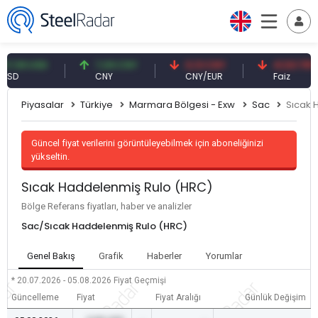
9 USD
7,09 CNY
0,13 CNY
41,53 TRY
CNY
CNY/EUR
Faiz
Piyasalar
Türkiye
Marmara Bölgesi - Exw
Sac
Sıcak 
Güncel fiyat verilerini görüntüleyebilmek için aboneliğinizi
yükseltin.
Sıcak Haddelenmiş Rulo (HRC)
Bölge Referans fiyatları, haber ve analizler
Sac/Sıcak Haddelenmiş Rulo (HRC)
Genel Bakış
Grafik
Haberler
Yorumlar
* 20.07.2026 - 05.08.2026
Fiyat Geçmişi
Güncelleme
Fiyat
Fiyat Aralığı
Günlük Değişim