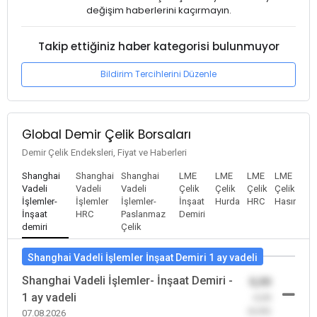
değişim haberlerini kaçırmayın.
Takip ettiğiniz haber kategorisi bulunmuyor
Bildirim Tercihlerini Düzenle
Global Demir Çelik Borsaları
Demir Çelik Endeksleri, Fiyat ve Haberleri
Shanghai
Shanghai
Shanghai
LME
LME
LME
LME
Vadeli
Vadeli
Vadeli
Çelik
Çelik
Çelik
Çelik
İşlemler-
İşlemler
İşlemler-
İnşaat
Hurda
HRC
Hasır
İnşaat
HRC
Paslanmaz
Demiri
demiri
Çelik
Shanghai Vadeli İşlemler İnşaat Demiri 1 ay vadeli
Shanghai Vadeli İşlemler- İnşaat Demiri -
0,00
1 ay vadeli
-0,00
(0,00)
07.08.2026