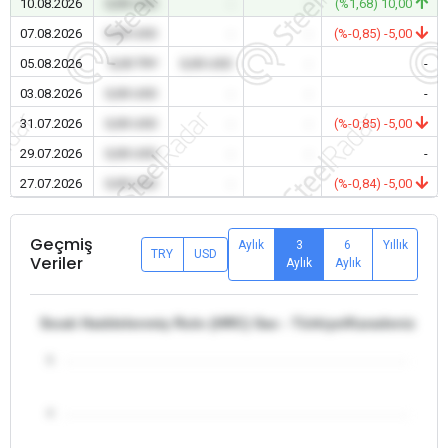
10.08.2026
0,00 USD
-
-
(%1,68) 10,00
07.08.2026
0,00 USD
-
-
(%-0,85) -5,00
05.08.2026
0,00 TRY
0,00 USD
-
-
03.08.2026
0,00 USD
-
-
-
31.07.2026
0,00 USD
-
-
(%-0,85) -5,00
29.07.2026
0,00 USD
-
-
-
27.07.2026
0,00 USD
-
-
(%-0,84) -5,00
Geçmiş
Aylık
3
6
Yıllık
TRY
USD
Veriler
Aylık
Aylık
Sıcak Haddelenmiş Rulo (HRC) Sac - Türkiye/Karadeniz Bölg
5
4