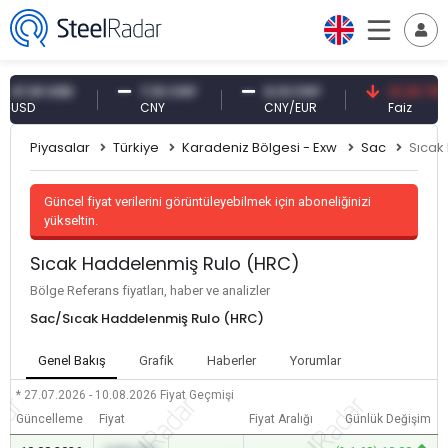
61 USD
7,10 CNY
0,13 CNY
41,30 TRY
D
CNY
CNY/EUR
Faiz
Piyasalar
Türkiye
Karadeniz Bölgesi - Exw
Sac
Sıcak
Güncel fiyat verilerini görüntüleyebilmek için aboneliğinizi
yükseltin.
Sıcak Haddelenmiş Rulo (HRC)
Bölge Referans fiyatları, haber ve analizler
Sac/Sıcak Haddelenmiş Rulo (HRC)
Genel Bakış
Grafik
Haberler
Yorumlar
* 27.07.2026 - 10.08.2026
Fiyat Geçmişi
Güncelleme
Fiyat
Fiyat Aralığı
Günlük Değişim