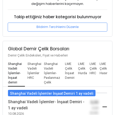
değişim haberlerini kaçırmayın.
Takip ettiğiniz haber kategorisi bulunmuyor
Bildirim Tercihlerini Düzenle
Global Demir Çelik Borsaları
Demir Çelik Endeksleri, Fiyat ve Haberleri
Shanghai
Shanghai
Shanghai
LME
LME
LME
LME
Vadeli
Vadeli
Vadeli
Çelik
Çelik
Çelik
Çelik
İşlemler-
İşlemler
İşlemler-
İnşaat
Hurda
HRC
Hasır
İnşaat
HRC
Paslanmaz
Demiri
demiri
Çelik
Shanghai Vadeli İşlemler İnşaat Demiri 1 ay vadeli
Shanghai Vadeli İşlemler- İnşaat Demiri -
0,00
1 ay vadeli
-0,00
(0,00)
10.08.2026