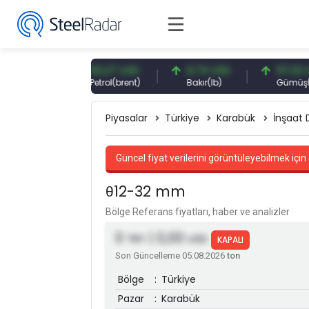
TRY
83,27 USD
6,74 USD
97,32 USD
Petrol(brent)
Bakır(lb)
Gümüş(ons)
Piyasalar
Türkiye
Karabük
İnşaat 
Güncel fiyat verilerini görüntüleyebilmek için 
θ12-32 mm
Bölge Referans fiyatları, haber ve analizler
0
| 0,00
TRY
USD
KAPALI
Son Güncelleme 05.08.2026
ton
Bölge
:
Türkiye
Pazar
:
Karabük