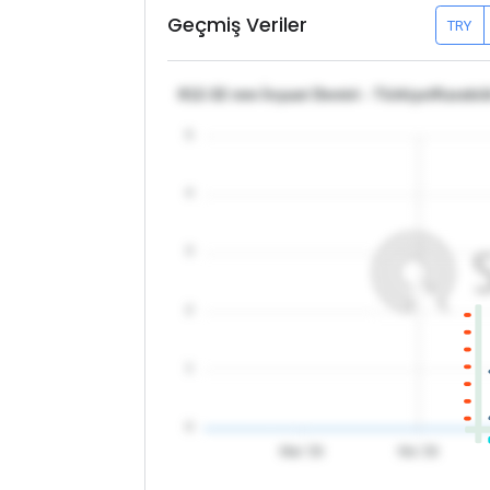
Geçmiş Veriler
TRY
θ12-32 mm İnşaat Demiri - Türkiye/Karabü
5
4
3
2
1
0
Mar '26
Nis '26