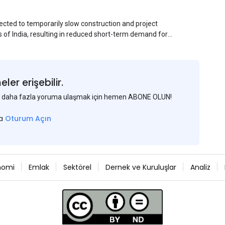
ected to temporarily slow construction and project
s of India, resulting in reduced short-term demand for
ucture development, roofing applications, industrial
jects is expected to provide support to the market
avy rainfall.
er erişebilir.
 ve daha fazla yoruma ulaşmak için hemen ABONE OLUN!
sa
Oturum Açın
nomi
Emlak
Sektörel
Dernek ve Kuruluşlar
Analiz