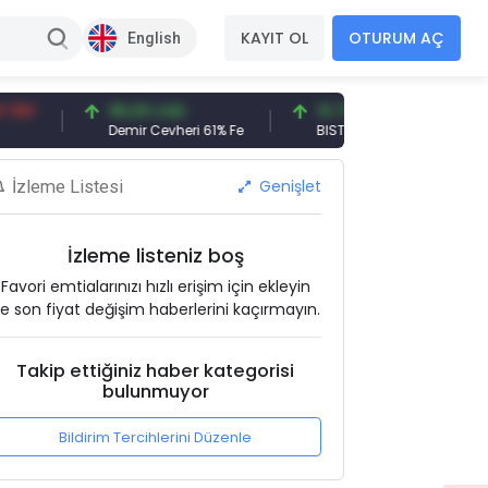
KAYIT OL
OTURUM AÇ
English
95,00 USD
13.798,82 TRY
54,93
Demir Cevheri 61% Fe
BIST 100
EUR
Genişlet
İzleme Listesi
İzleme listeniz boş
Favori emtialarınızı hızlı erişim için ekleyin
e son fiyat değişim haberlerini kaçırmayın.
Takip ettiğiniz haber kategorisi
bulunmuyor
Bildirim Tercihlerini Düzenle