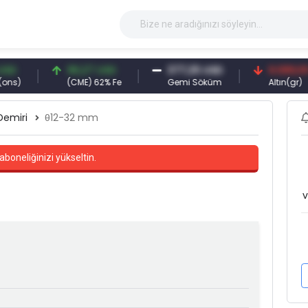
96,27 USD
377,25 USD
6.089,00 TRY
(CME) 62% Fe
Gemi Söküm
Altın(gr)
Demiri
θ12-32 mm
aboneliğinizi yükseltin.
v