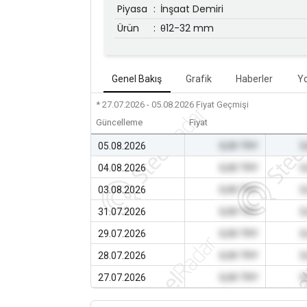
Piyasa
:
İnşaat Demiri
Ürün
:
θ12-32 mm
Genel Bakış
Grafik
Haberler
Y
* 27.07.2026 - 05.08.2026
Fiyat Geçmişi
Güncelleme
Fiyat
05.08.2026
0,00 TRY
0
04.08.2026
0,00 TRY
0
03.08.2026
0,00 TRY
0
31.07.2026
0,00 TRY
0
29.07.2026
0,00 TRY
0
28.07.2026
0,00 TRY
0
27.07.2026
0,00 TRY
0