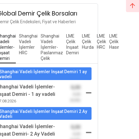
Global Demir Çelik Borsaları
emir Çelik Endeksleri, Fiyat ve Haberleri
hanghai
Shanghai
Shanghai
LME
LME
LME
LME
adeli
Vadeli
Vadeli
Çelik
Çelik
Çelik
Çelik
şlemler-
İşlemler
İşlemler-
İnşaat
Hurda
HRC
Hasır
nşaat
HRC
Paslanmaz
Demiri
emiri
Çelik
Shanghai Vadeli İşlemler İnşaat Demiri 1 ay
vadeli
hanghai Vadeli İşlemler-
0,00
nşaat Demiri - 1 ay vadeli
-0,00
(0,00)
7.08.2026
Shanghai Vadeli İşlemler İnşaat Demiri 2 Ay
Vadeli
hanghai Vadeli İşlemler-
0,00
nşaat Demiri- 2 Ay Vadeli
-0,00