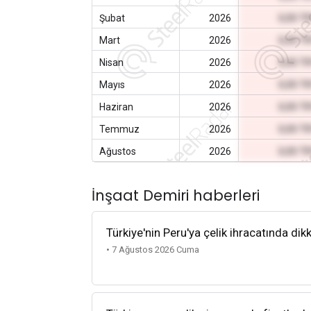
Şubat
2026
0,00 T
Mart
2026
0,00 T
Nisan
2026
0,00 T
Mayıs
2026
0,00 T
Haziran
2026
0,00 T
Temmuz
2026
0,00 T
Ağustos
2026
0,00 T
İnşaat Demiri haberleri
Türkiye'nin Peru'ya çelik ihracatında dik
• 7 Ağustos 2026 Cuma