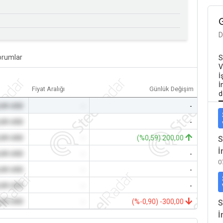
D
orumlar
S
V
İ
İ
Fiyat Aralığı
Günlük Değişim
d
,00 USD
-
-
,00 USD
-
-
,00 USD
-
(%0,59) 200,00
S
İ
,00 USD
-
-
0
,00 USD
-
-
,00 USD
-
-
,00 USD
-
(%-0,90) -300,00
S
İ