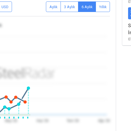
0
USD
Aylık
3 Aylık
6 Aylık
Yıllık
k
S
İ
0
May '26
Haz '26
Tem '26
Ağu '26