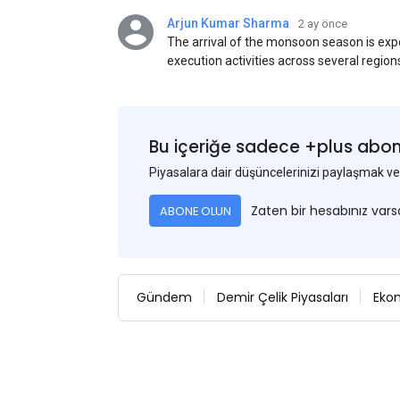
Arjun Kumar Sharma
2 ay önce
The arrival of the monsoon season is exp
execution activities across several region
flat steel products. Demand from infrastr
manufacturing, and rural construction pro
despite seasonal disruptions caused by he
Bu içeriğe sadece +plus abonel
Piyasalara dair düşüncelerinizi paylaşmak
Zaten bir hesabınız var
ABONE OLUN
Gündem
Demir Çelik Piyasaları
Eko