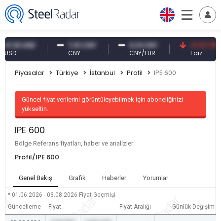
61 USD
7,10 CNY
0,13 CNY
41,53 TRY
D
CNY
CNY/EUR
Faiz
Piyasalar
Türkiye
İstanbul
Profil
IPE 600
Güncel fiyat verilerini görüntüleyebilmek için aboneliğinizi
yükseltin.
IPE 600
Bölge Referans fiyatları, haber ve analizler
Profil/IPE 600
Genel Bakış
Grafik
Haberler
Yorumlar
* 01.06.2026 - 03.08.2026
Fiyat Geçmişi
Güncelleme
Fiyat
Fiyat Aralığı
Günlük Değişim