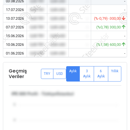
03.08.2026
0,00 TRY
0,00 USD
-
-
17.07.2026
0,00 TRY
0,00 USD
-
-
13.07.2026
0,00 TRY
0,00 USD
-
(%-0,79) -300,00
07.07.2026
0,00 TRY
0,00 USD
-
(%0,78) 300,00
15.06.2026
0,00 TRY
0,00 USD
-
-
10.06.2026
0,00 TRY
0,00 USD
-
(%1,58) 600,00
01.06.2026
0,00 TRY
0,00 USD
-
-
Geçmiş
Aylık
3
6
Yıllık
TRY
USD
Veriler
Aylık
Aylık
IPE 600 Profil - Türkiye/İstanbul
5
4