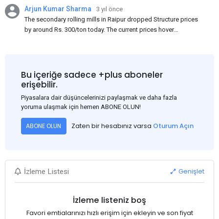
Arjun Kumar Sharma
3 yıl önce
The secondary rolling mills in Raipur dropped Structure prices
by around Rs. 300/ton today. The current prices hover
approximately at Rs. 48,200-48,500/ton for the basic heavy
Channel (100 x 50) on an exw basis. These prices are subject to
brand variations and do not include trade discounts. As a result
of a sluggish trend, mills had to lower their offers immediately
Bu içeriğe sadece +plus aboneler
following yesterday's price hike.
erişebilir.
Piyasalara dair düşüncelerinizi paylaşmak ve daha fazla
yoruma ulaşmak için hemen ABONE OLUN!
Zaten bir hesabınız varsa
Oturum Açın
ABONE OLUN
Genişlet
İzleme Listesi
İzleme listeniz boş
Favori emtialarınızı hızlı erişim için ekleyin ve son fiyat