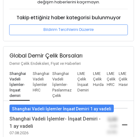
değişim haberlerini kaçırmayın.
Takip ettiğiniz haber kategorisi bulunmuyor
Bildirim Tercihlerini Düzenle
Global Demir Çelik Borsaları
Demir Çelik Endeksleri, Fiyat ve Haberleri
Shanghai
Shanghai
Shanghai
LME
LME
LME
LME
Vadeli
Vadeli
Vadeli
Çelik
Çelik
Çelik
Çelik
İşlemler-
İşlemler
İşlemler-
İnşaat
Hurda
HRC
Hasır
İnşaat
HRC
Paslanmaz
Demiri
demiri
Çelik
Shanghai Vadeli İşlemler İnşaat Demiri 1 ay vadeli
Shanghai Vadeli İşlemler- İnşaat Demiri -
0,00
1 ay vadeli
-0,00
(0,00)
07.08.2026