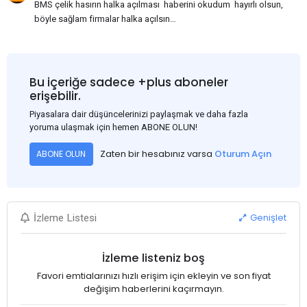
BMS çelik hasırın halka açılması haberini okudum hayırlı olsun,
böyle sağlam firmalar halka açılsın
bilinmedik gayrimenkul yatırım ortaklıkları halka açılıyorlar,
insanların paralarını alıyorlar sonra da yıllarca
kar açıklamıyorlar, neymiş yatırım yapıyorlarmış, BMS nin yolu
açık olsun.
Bu içeriğe sadece +plus aboneler
erişebilir.
Piyasalara dair düşüncelerinizi paylaşmak ve daha fazla
yoruma ulaşmak için hemen ABONE OLUN!
Zaten bir hesabınız varsa
Oturum Açın
ABONE OLUN
Genişlet
İzleme Listesi
İzleme listeniz boş
Favori emtialarınızı hızlı erişim için ekleyin ve son fiyat
değişim haberlerini kaçırmayın.