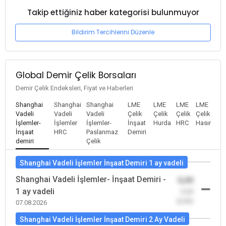
Takip ettiğiniz haber kategorisi bulunmuyor
Bildirim Tercihlerini Düzenle
Global Demir Çelik Borsaları
Demir Çelik Endeksleri, Fiyat ve Haberleri
Shanghai
Shanghai
Shanghai
LME
LME
LME
LME
Vadeli
Vadeli
Vadeli
Çelik
Çelik
Çelik
Çelik
İşlemler-
İşlemler
İşlemler-
İnşaat
Hurda
HRC
Hasır
İnşaat
HRC
Paslanmaz
Demiri
demiri
Çelik
Shanghai Vadeli İşlemler İnşaat Demiri 1 ay vadeli
Shanghai Vadeli İşlemler- İnşaat Demiri -
0,00
1 ay vadeli
-0,00
(0,00)
07.08.2026
Shanghai Vadeli İşlemler İnşaat Demiri 2 Ay Vadeli