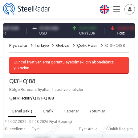
 EUR
47,61 USD
0,13 CNY
41,53 TRY
USD
CNY/EUR
Faiz
Piyasalar
Türkiye
Gebze
Çelik Hasır
Q131-Q188
Güncel fiyat verilerini görüntüleyebilmek için aboneliğinizi
yükseltin.
Q131-Q188
Bölge Referans fiyatları, haber ve analizler
Çelik Hasır/Q131-Q188
Genel Bakış
Grafik
Haberler
Yorumlar
* 24.07.2026 - 05.08.2026
Fiyat Geçmişi
Güncelleme
Fiyat
Fiyat Aralığı
Günlük Değişim