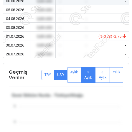
06.08.2026
0,00 USD
-
-
-
05.08.2026
0,00 USD
-
-
-
04.08.2026
0,00 USD
-
-
-
03.08.2026
0,00 USD
-
-
-
31.07.2026
0,00 USD
-
-
(%-0,73) -2,75
30.07.2026
0,00 USD
-
-
-
28.07.2026
0,00 USD
-
-
-
Geçmiş
Aylık
3
6
Yıllık
TRY
USD
Veriler
Aylık
Aylık
Gemi Söküm Hurda - Türkiye/Aliağa
5
4