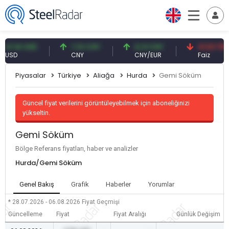
7,61 USD
7,10 CNY
0,13 CNY
41,53 TRY
SD
CNY
CNY/EUR
Faiz
Piyasalar
Türkiye
Aliağa
Hurda
Gemi Söküm
Güncel fiyat verilerini görüntüleyebilmek için aboneliğinizi
yükseltin.
Gemi Söküm
Bölge Referans fiyatları, haber ve analizler
Hurda/Gemi Söküm
Genel Bakış
Grafik
Haberler
Yorumlar
* 28.07.2026 - 06.08.2026
Fiyat Geçmişi
Güncelleme
Fiyat
Fiyat Aralığı
Günlük Değişim