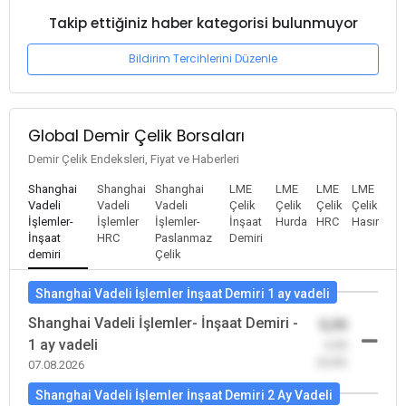
Takip ettiğiniz haber kategorisi bulunmuyor
Bildirim Tercihlerini Düzenle
Global Demir Çelik Borsaları
Demir Çelik Endeksleri, Fiyat ve Haberleri
Shanghai
Shanghai
Shanghai
LME
LME
LME
LME
Vadeli
Vadeli
Vadeli
Çelik
Çelik
Çelik
Çelik
İşlemler-
İşlemler
İşlemler-
İnşaat
Hurda
HRC
Hasır
İnşaat
HRC
Paslanmaz
Demiri
demiri
Çelik
Shanghai Vadeli İşlemler İnşaat Demiri 1 ay vadeli
Shanghai Vadeli İşlemler- İnşaat Demiri -
0,00
1 ay vadeli
-0,00
(0,00)
07.08.2026
Shanghai Vadeli İşlemler İnşaat Demiri 2 Ay Vadeli