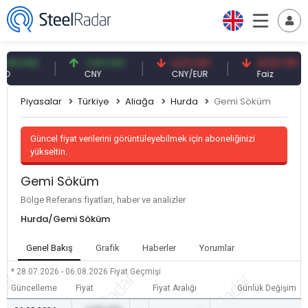
 USD
7,09 CNY
0,13 CNY
41,53 TRY
CNY
CNY/EUR
Faiz
Piyasalar
Türkiye
Aliağa
Hurda
Gemi Söküm
Güncel fiyat verilerini görüntüleyebilmek için aboneliğinizi
yükseltin.
Gemi Söküm
Bölge Referans fiyatları, haber ve analizler
Hurda/Gemi Söküm
Genel Bakış
Grafik
Haberler
Yorumlar
* 28.07.2026 - 06.08.2026
Fiyat Geçmişi
Güncelleme
Fiyat
Fiyat Aralığı
Günlük Değişim