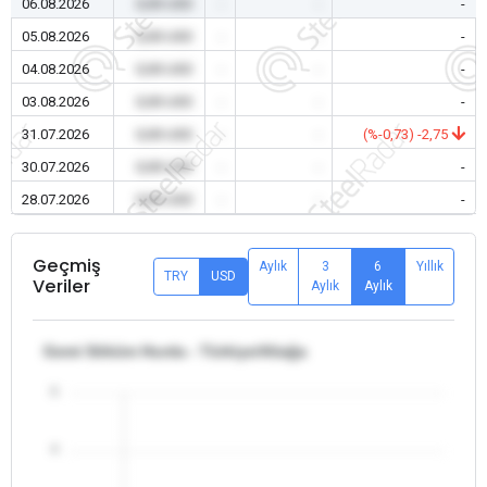
06.08.2026
0,00 USD
-
-
-
05.08.2026
0,00 USD
-
-
-
04.08.2026
0,00 USD
-
-
-
03.08.2026
0,00 USD
-
-
-
31.07.2026
0,00 USD
-
-
(%-0,73) -2,75
30.07.2026
0,00 USD
-
-
-
28.07.2026
0,00 USD
-
-
-
Geçmiş
Aylık
3
6
Yıllık
TRY
USD
Veriler
Aylık
Aylık
Gemi Söküm Hurda - Türkiye/Aliağa
5
4