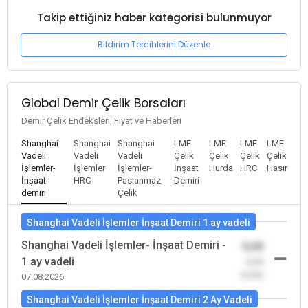
Takip ettiğiniz haber kategorisi bulunmuyor
Bildirim Tercihlerini Düzenle
Global Demir Çelik Borsaları
Demir Çelik Endeksleri, Fiyat ve Haberleri
Shanghai
Shanghai
Shanghai
LME
LME
LME
LME
Vadeli
Vadeli
Vadeli
Çelik
Çelik
Çelik
Çelik
İşlemler-
İşlemler
İşlemler-
İnşaat
Hurda
HRC
Hasır
İnşaat
HRC
Paslanmaz
Demiri
demiri
Çelik
Shanghai Vadeli İşlemler İnşaat Demiri 1 ay vadeli
Shanghai Vadeli İşlemler- İnşaat Demiri -
0,00
1 ay vadeli
-0,00
(0,00)
07.08.2026
Shanghai Vadeli İşlemler İnşaat Demiri 2 Ay Vadeli