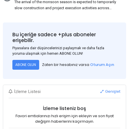
The arrival of the monsoon season is expected to temporarily
slow construction and project execution activities across
several regions of India, resulting in reduced short-term
demand for flat steel products. Demand from infrastructure
development, roofing applications, industrial manufacturing,
and rural construction projects is expected to provide support
Bu içeriğe sadece +plus aboneler
to the market despite seasonal disruptions caused by heavy
erişebilir.
rainfall.
Piyasalara dair düşüncelerinizi paylaşmak ve daha fazla
yoruma ulaşmak için hemen ABONE OLUN!
Zaten bir hesabınız varsa
Oturum Açın
ABONE OLUN
Genişlet
İzleme Listesi
İzleme listeniz boş
Favori emtialarınızı hızlı erişim için ekleyin ve son fiyat
değişim haberlerini kaçırmayın.