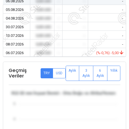
06.08.2026
0,00 USD
-
-
-
05.08.2026
0,00 USD
-
-
-
04.08.2026
0,00 USD
-
-
-
30.07.2026
0,00 USD
-
-
-
13.07.2026
0,00 USD
-
-
-
08.07.2026
0,00 USD
-
-
-
06.07.2026
0,00 USD
-
-
(%-0,76) -5,00
Geçmiş
Aylık
3
6
Yıllık
TRY
USD
Veriler
Aylık
Aylık
θ12-32 mm İnşaat Demiri - Orta Doğu ve Afrika/Yemen
5
4