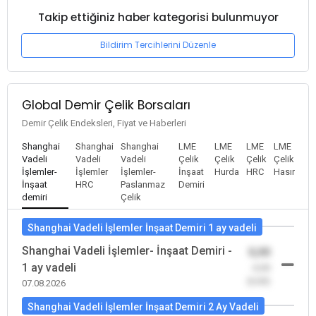
Takip ettiğiniz haber kategorisi bulunmuyor
Bildirim Tercihlerini Düzenle
Global Demir Çelik Borsaları
Demir Çelik Endeksleri, Fiyat ve Haberleri
Shanghai
Shanghai
Shanghai
LME
LME
LME
LME
Vadeli
Vadeli
Vadeli
Çelik
Çelik
Çelik
Çelik
İşlemler-
İşlemler
İşlemler-
İnşaat
Hurda
HRC
Hasır
İnşaat
HRC
Paslanmaz
Demiri
demiri
Çelik
Shanghai Vadeli İşlemler İnşaat Demiri 1 ay vadeli
Shanghai Vadeli İşlemler- İnşaat Demiri -
0,00
1 ay vadeli
-0,00
(0,00)
07.08.2026
Shanghai Vadeli İşlemler İnşaat Demiri 2 Ay Vadeli