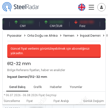
7,10 CNY
0,13 CNY
41,53 TRY
8
CNY
CNY/EUR
Faiz
Pe
Piyasalar
Orta Doğu ve Afrika
Yemen
İnşaat Demiri
Güncel fiyat verilerini görüntüleyebilmek için aboneliğinizi
yükseltin.
θ12-32 mm
Bölge Referans fiyatları, haber ve analizler
İnşaat Demiri/θ12-32 mm
Genel Bakış
Grafik
Haberler
Yorumlar
* 06.07.2026 - 06.08.2026
Fiyat Geçmişi
Güncelleme
Fiyat
Fiyat Aralığı
Günlük Değişim