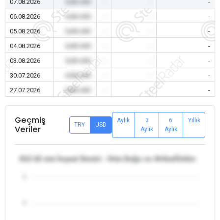
07.08.2026
0,00 USD
-
-
-
06.08.2026
0,00 USD
-
-
-
05.08.2026
0,00 USD
-
-
-
04.08.2026
0,00 USD
-
-
-
03.08.2026
0,00 USD
-
-
-
30.07.2026
0,00 USD
-
-
-
27.07.2026
0,00 USD
-
-
-
Geçmiş
Aylık
3
6
Yıllık
TRY
USD
Veriler
Aylık
Aylık
θ12-32 mm İnşaat Demiri - Orta Doğu ve Afrika/Ürdün
5
4