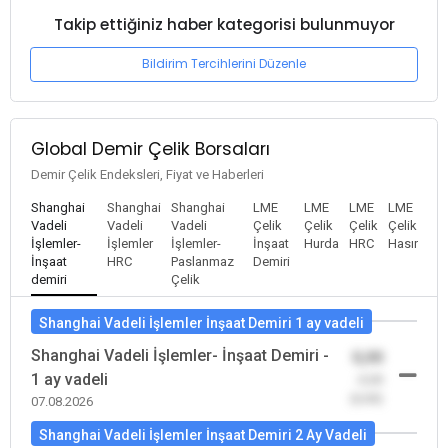
Takip ettiğiniz haber kategorisi bulunmuyor
Bildirim Tercihlerini Düzenle
Global Demir Çelik Borsaları
Demir Çelik Endeksleri, Fiyat ve Haberleri
Shanghai
Shanghai
Shanghai
LME
LME
LME
LME
Vadeli
Vadeli
Vadeli
Çelik
Çelik
Çelik
Çelik
İşlemler-
İşlemler
İşlemler-
İnşaat
Hurda
HRC
Hasır
İnşaat
HRC
Paslanmaz
Demiri
demiri
Çelik
Shanghai Vadeli İşlemler İnşaat Demiri 1 ay vadeli
Shanghai Vadeli İşlemler- İnşaat Demiri -
0,00
1 ay vadeli
-0,00
(0,00)
07.08.2026
Shanghai Vadeli İşlemler İnşaat Demiri 2 Ay Vadeli