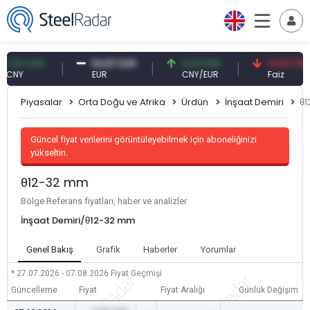
10 CNY
54,87 EUR
0,13 CNY
41,53 TRY
Y
EUR
CNY/EUR
Faiz
Piyasalar
Orta Doğu ve Afrika
Ürdün
İnşaat Demiri
θ
Güncel fiyat verilerini görüntüleyebilmek için aboneliğinizi
yükseltin.
θ12-32 mm
Bölge Referans fiyatları, haber ve analizler
İnşaat Demiri/θ12-32 mm
Genel Bakış
Grafik
Haberler
Yorumlar
* 27.07.2026 - 07.08.2026
Fiyat Geçmişi
Güncelleme
Fiyat
Fiyat Aralığı
Günlük Değişim