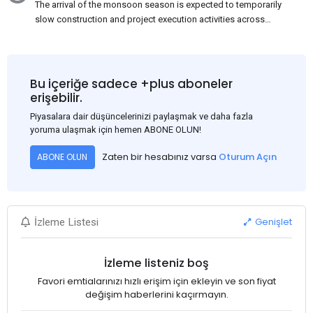
The arrival of the monsoon season is expected to temporarily
slow construction and project execution activities across
several regions of India, resulting in reduced short-term
demand for flat steel products. Demand from infrastructure
development, roofing applications, industrial manufacturing,
and rural construction projects is expected to provide support
Bu içeriğe sadece +plus aboneler
to the market despite seasonal disruptions caused by heavy
erişebilir.
rainfall.
Piyasalara dair düşüncelerinizi paylaşmak ve daha fazla
yoruma ulaşmak için hemen ABONE OLUN!
Zaten bir hesabınız varsa
Oturum Açın
ABONE OLUN
Genişlet
İzleme Listesi
İzleme listeniz boş
Favori emtialarınızı hızlı erişim için ekleyin ve son fiyat
değişim haberlerini kaçırmayın.