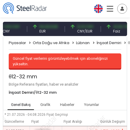
09 CNY
54,93 EUR
0,13 CNY
41,54 TRY
Y
EUR
CNY/EUR
Faiz
Piyasalar
Orta Doğu ve Afrika
Lübnan
İnşaat Demiri
Güncel fiyat verilerini görüntüleyebilmek için aboneliğinizi
yükseltin.
θ12-32 mm
Bölge Referans fiyatları, haber ve analizler
İnşaat Demiri/θ12-32 mm
Genel Bakış
Grafik
Haberler
Yorumlar
* 21.07.2026 - 04.08.2026
Fiyat Geçmişi
Güncelleme
Fiyat
Fiyat Aralığı
Günlük Değişim