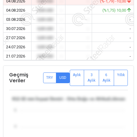
04.08.2026
0,00 USD
-
-
(%-1,79) -10,00
04.08.2026
0,00 USD
-
-
(%1,75) 10,00
03.08.2026
0,00 USD
-
-
-
30.07.2026
0,00 USD
-
-
-
27.07.2026
0,00 USD
-
-
-
24.07.2026
0,00 USD
-
-
-
21.07.2026
0,00 USD
-
-
-
Geçmiş
Aylık
3
6
Yıllık
TRY
USD
Veriler
Aylık
Aylık
θ12-32 mm İnşaat Demiri - Orta Doğu ve Afrika/Lübnan
5
4