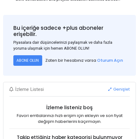
several regions of India, resulting in reduced short-term
demand for flat steel products. Demand from infrastructure
development, roofing applications, industrial manufacturing,
and rural construction projects is expected to provide support
Bu içeriğe sadece +plus aboneler
to the market despite seasonal disruptions caused by heavy
erişebilir.
rainfall.
Piyasalara dair düşüncelerinizi paylaşmak ve daha fazla
yoruma ulaşmak için hemen ABONE OLUN!
Zaten bir hesabınız varsa
Oturum Açın
ABONE OLUN
Genişlet
İzleme Listesi
İzleme listeniz boş
Favori emtialarınızı hızlı erişim için ekleyin ve son fiyat
değişim haberlerini kaçırmayın.
Takip ettiğiniz haber kategorisi bulunmuyor