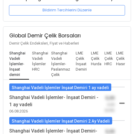
Bildirim Tercihlerini Düzenle
Global Demir Çelik Borsaları
Demir Çelik Endeksleri, Fiyat ve Haberleri
Shanghai
Shanghai
Shanghai
LME
LME
LME
LME
Vadeli
Vadeli
Vadeli
Çelik
Çelik
Çelik
Çelik
İşlemler-
İşlemler
İşlemler-
İnşaat
Hurda
HRC
Hasır
İnşaat
HRC
Paslanmaz
Demiri
demiri
Çelik
Shanghai Vadeli İşlemler İnşaat Demiri 1 ay vadeli
Shanghai Vadeli İşlemler- İnşaat Demiri -
0,00
1 ay vadeli
-0,00
(0,00)
06.08.2026
Shanghai Vadeli İşlemler İnşaat Demiri 2 Ay Vadeli
Shanghai Vadeli İşlemler- İnşaat Demiri-
0,00