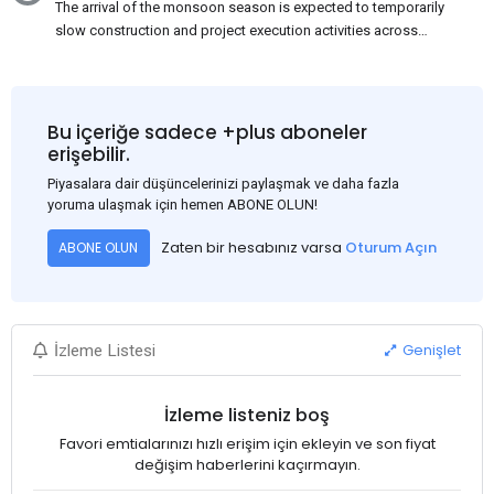
The arrival of the monsoon season is expected to temporarily
slow construction and project execution activities across
several regions of India, resulting in reduced short-term
demand for flat steel products. Demand from infrastructure
development, roofing applications, industrial manufacturing,
and rural construction projects is expected to provide support
Bu içeriğe sadece +plus aboneler
to the market despite seasonal disruptions caused by heavy
erişebilir.
rainfall.
Piyasalara dair düşüncelerinizi paylaşmak ve daha fazla
yoruma ulaşmak için hemen ABONE OLUN!
Zaten bir hesabınız varsa
Oturum Açın
ABONE OLUN
Genişlet
İzleme Listesi
İzleme listeniz boş
Favori emtialarınızı hızlı erişim için ekleyin ve son fiyat
değişim haberlerini kaçırmayın.