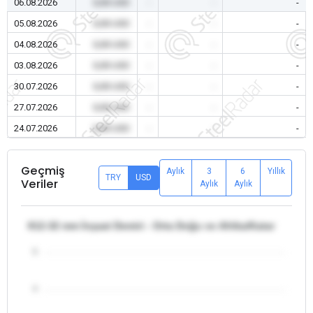
06.08.2026
0,00 USD
-
-
-
05.08.2026
0,00 USD
-
-
-
04.08.2026
0,00 USD
-
-
-
03.08.2026
0,00 USD
-
-
-
30.07.2026
0,00 USD
-
-
-
27.07.2026
0,00 USD
-
-
-
24.07.2026
0,00 USD
-
-
-
Geçmiş
Aylık
3
6
Yıllık
TRY
USD
Veriler
Aylık
Aylık
θ12-32 mm İnşaat Demiri - Orta Doğu ve Afrika/Katar
5
4