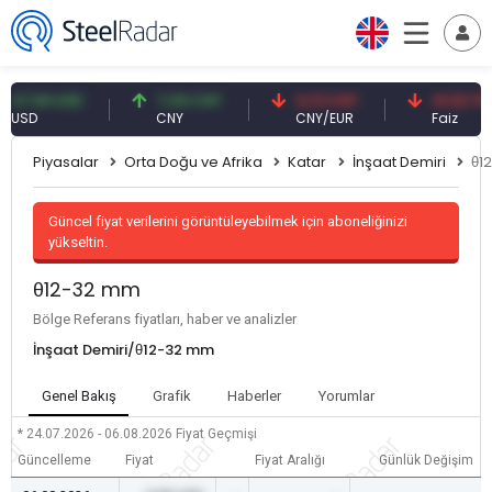
,59 USD
7,09 CNY
0,13 CNY
41,53 TRY
D
CNY
CNY/EUR
Faiz
Piyasalar
Orta Doğu ve Afrika
Katar
İnşaat Demiri
θ1
Güncel fiyat verilerini görüntüleyebilmek için aboneliğinizi
yükseltin.
θ12-32 mm
Bölge Referans fiyatları, haber ve analizler
İnşaat Demiri/θ12-32 mm
Genel Bakış
Grafik
Haberler
Yorumlar
* 24.07.2026 - 06.08.2026
Fiyat Geçmişi
Güncelleme
Fiyat
Fiyat Aralığı
Günlük Değişim