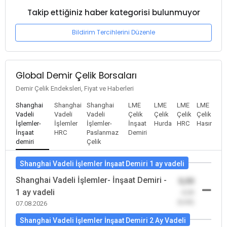
Takip ettiğiniz haber kategorisi bulunmuyor
Bildirim Tercihlerini Düzenle
Global Demir Çelik Borsaları
Demir Çelik Endeksleri, Fiyat ve Haberleri
Shanghai
Shanghai
Shanghai
LME
LME
LME
LME
Vadeli
Vadeli
Vadeli
Çelik
Çelik
Çelik
Çelik
İşlemler-
İşlemler
İşlemler-
İnşaat
Hurda
HRC
Hasır
İnşaat
HRC
Paslanmaz
Demiri
demiri
Çelik
Shanghai Vadeli İşlemler İnşaat Demiri 1 ay vadeli
Shanghai Vadeli İşlemler- İnşaat Demiri -
0,00
1 ay vadeli
-0,00
(0,00)
07.08.2026
Shanghai Vadeli İşlemler İnşaat Demiri 2 Ay Vadeli