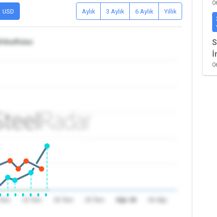
0
USD
Aylık
3 Aylık
6 Aylık
Yıllık
rika/Katar
S
İ
0
 Tem
23 Tem
26 Tem
29 Tem
Ağu '26
04 Ağu