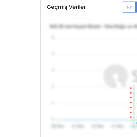
Geçmiş Veriler
TRY
θ12-32 mm İnşaat Demiri - Orta Doğu ve Af
5
4
3
2
1
0
08 Tem
11 Tem
14 Tem
17 Tem
20