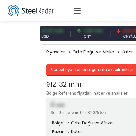
 EUR
47,57 USD
7,09 CNY
0,13 CNY
USD
CNY
CNY/EUR
Piyasalar
Orta Doğu ve Afrika
Katar
Güncel fiyat verilerini görüntüleyebilmek için 
θ12-32 mm
Bölge Referans fiyatları, haber ve analizler
0
USD
Son Güncelleme 06.08.2026
ton
Bölge
:
Orta Doğu ve Afrika
Pazar
:
Katar