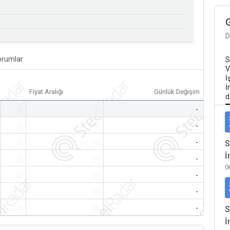
D
orumlar
S
V
İ
İ
Fiyat Aralığı
Günlük Değişim
d
-
-
-
-
-
-
-
-
-
S
İ
-
-
-
0
-
-
-
-
-
-
-
-
-
S
İ