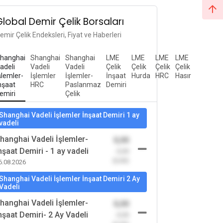
Global Demir Çelik Borsaları
emir Çelik Endeksleri, Fiyat ve Haberleri
hanghai
Shanghai
Shanghai
LME
LME
LME
LME
adeli
Vadeli
Vadeli
Çelik
Çelik
Çelik
Çelik
şlemler-
İşlemler
İşlemler-
İnşaat
Hurda
HRC
Hasır
nşaat
HRC
Paslanmaz
Demiri
emiri
Çelik
Shanghai Vadeli İşlemler İnşaat Demiri 1 ay
vadeli
hanghai Vadeli İşlemler-
0,00
nşaat Demiri - 1 ay vadeli
-0,00
(0,00)
6.08.2026
Shanghai Vadeli İşlemler İnşaat Demiri 2 Ay
Vadeli
hanghai Vadeli İşlemler-
0,00
nşaat Demiri- 2 Ay Vadeli
-0,00