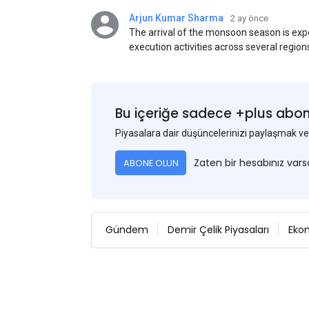
Arjun Kumar Sharma
2 ay önce
The arrival of the monsoon season is exp
execution activities across several region
flat steel products. Demand from infrastr
manufacturing, and rural construction pro
despite seasonal disruptions caused by he
Bu içeriğe sadece +plus abonel
Piyasalara dair düşüncelerinizi paylaşmak
Zaten bir hesabınız var
ABONE OLUN
Gündem
Demir Çelik Piyasaları
Eko