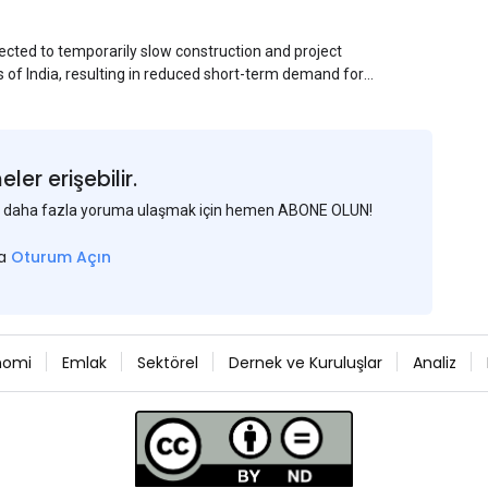
ected to temporarily slow construction and project
s of India, resulting in reduced short-term demand for
ucture development, roofing applications, industrial
jects is expected to provide support to the market
avy rainfall.
er erişebilir.
 ve daha fazla yoruma ulaşmak için hemen ABONE OLUN!
sa
Oturum Açın
nomi
Emlak
Sektörel
Dernek ve Kuruluşlar
Analiz