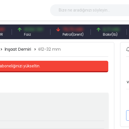
41,54 TRY
79,73 USD
6,71 USD
9
Faiz
Petrol(brent)
Bakır(lb)
G
İnşaat Demiri
θ12-32 mm
aboneliğinizi yükseltin.
v