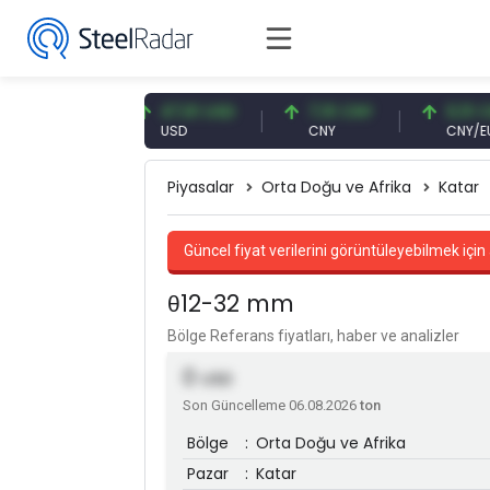
7 EUR
47,61 USD
7,10 CNY
0,13 CNY
USD
CNY
CNY/EUR
Piyasalar
Orta Doğu ve Afrika
Katar
Güncel fiyat verilerini görüntüleyebilmek için 
θ12-32 mm
Bölge Referans fiyatları, haber ve analizler
0
USD
Son Güncelleme 06.08.2026
ton
Bölge
:
Orta Doğu ve Afrika
Pazar
:
Katar