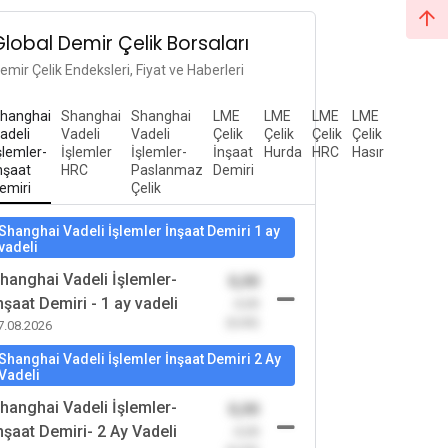
Global Demir Çelik Borsaları
emir Çelik Endeksleri, Fiyat ve Haberleri
hanghai
Shanghai
Shanghai
LME
LME
LME
LME
adeli
Vadeli
Vadeli
Çelik
Çelik
Çelik
Çelik
şlemler-
İşlemler
İşlemler-
İnşaat
Hurda
HRC
Hasır
nşaat
HRC
Paslanmaz
Demiri
emiri
Çelik
Shanghai Vadeli İşlemler İnşaat Demiri 1 ay
vadeli
hanghai Vadeli İşlemler-
0,00
nşaat Demiri - 1 ay vadeli
-0,00
(0,00)
7.08.2026
Shanghai Vadeli İşlemler İnşaat Demiri 2 Ay
Vadeli
hanghai Vadeli İşlemler-
0,00
nşaat Demiri- 2 Ay Vadeli
-0,00