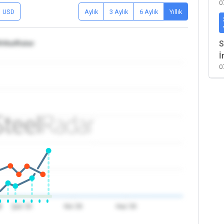
0
USD
Aylık
3 Aylık
6 Aylık
Yıllık
rika/Katar
S
İ
0
6
Şub '26
Nis '26
Haz '26