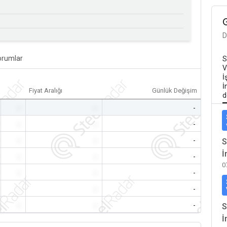
D
orumlar
S
V
İ
İ
Fiyat Aralığı
Günlük Değişim
d
-
-
-
-
-
-
-
-
-
S
İ
-
-
-
0
-
-
-
-
-
-
-
-
-
S
İ