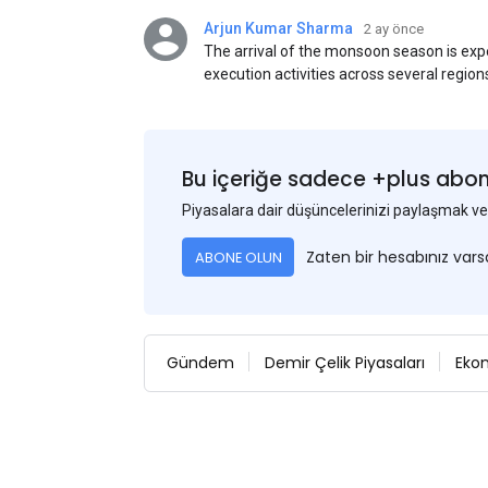
Arjun Kumar Sharma
2 ay önce
The arrival of the monsoon season is exp
execution activities across several region
flat steel products. Demand from infrastr
manufacturing, and rural construction pro
despite seasonal disruptions caused by he
Bu içeriğe sadece +plus abonel
Piyasalara dair düşüncelerinizi paylaşmak
Zaten bir hesabınız var
ABONE OLUN
Gündem
Demir Çelik Piyasaları
Eko