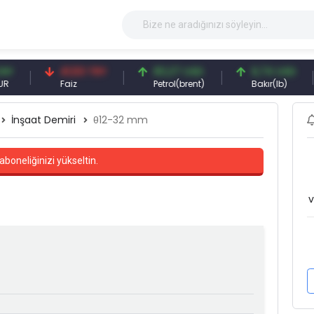
41,53 TRY
83,27 USD
6,74 USD
Faiz
Petrol(brent)
Bakır(lb)
İnşaat Demiri
θ12-32 mm
aboneliğinizi yükseltin.
v