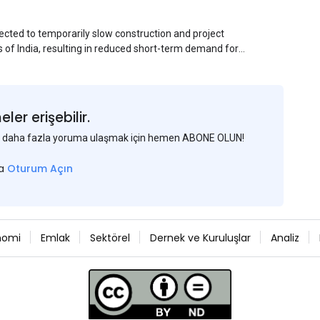
ected to temporarily slow construction and project
s of India, resulting in reduced short-term demand for
ucture development, roofing applications, industrial
jects is expected to provide support to the market
avy rainfall.
er erişebilir.
 ve daha fazla yoruma ulaşmak için hemen ABONE OLUN!
sa
Oturum Açın
nomi
Emlak
Sektörel
Dernek ve Kuruluşlar
Analiz