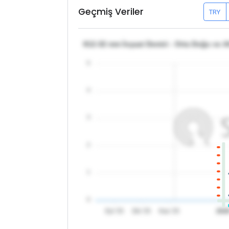
Geçmiş Veriler
TRY
θ12-32 mm İnşaat Demiri - Orta Doğu ve Af
5
4
3
2
1
0
Eyl '25
Eki '25
Kas '25
202