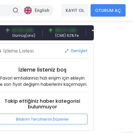
KAYIT OL
OTURUM AÇ
English
97,32 USD
96,27 USD
377,25 USD
6
Gümüş(ons)
(CME) 62% Fe
Gemi Söküm
Al
Genişlet
İzleme Listesi
İzleme listeniz boş
Favori emtialarınızı hızlı erişim için ekleyin
e son fiyat değişim haberlerini kaçırmayın.
Takip ettiğiniz haber kategorisi
bulunmuyor
Bildirim Tercihlerini Düzenle