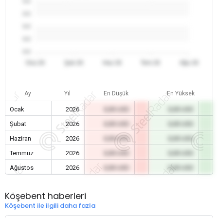
0.0
0.0
0.0
0.0
0.0
Oca 26
Şub 26
Haz 26
Tem 26
Ağu 26
Ay
Yıl
En Düşük
En Yüksek
Ocak
2026
0,00 USD
0,00 USD
Şubat
2026
0,00 USD
0,00 USD
Haziran
2026
0,00 USD
0,00 USD
Temmuz
2026
0,00 USD
0,00 USD
Ağustos
2026
0,00 USD
0,00 USD
Köşebent haberleri
Köşebent ile ilgili daha fazla