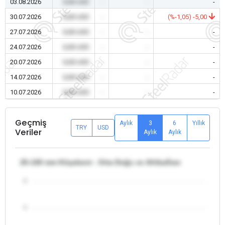
03.08.2026
0,00 USD
-
-
-
30.07.2026
0,00 USD
-
-
(%-1,05) -5,00
27.07.2026
0,00 USD
-
-
-
24.07.2026
0,00 USD
-
-
-
20.07.2026
0,00 USD
-
-
-
14.07.2026
0,00 USD
-
-
-
10.07.2026
0,00 USD
-
-
-
Geçmiş
Aylık
3
6
Yıllık
TRY
USD
Veriler
Aylık
Aylık
25-100 mm Köşebent - Orta Doğu ve Afrika/İran
5
4