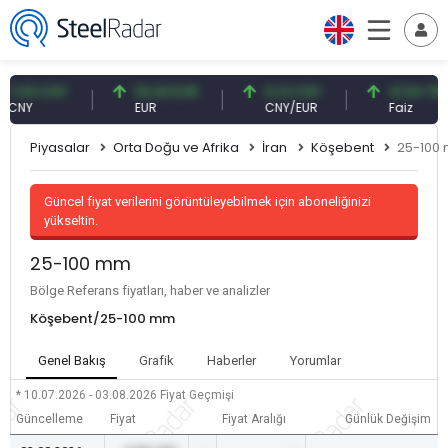
,09 CNY
54,93 EUR
0,13 CNY
41,54 TRY
NY
EUR
CNY/EUR
Faiz
Piyasalar
Orta Doğu ve Afrika
İran
Köşebent
25-100
Güncel fiyat verilerini görüntüleyebilmek için aboneliğinizi
yükseltin.
25-100 mm
Bölge Referans fiyatları, haber ve analizler
Köşebent/25-100 mm
Genel Bakış
Grafik
Haberler
Yorumlar
* 10.07.2026 - 03.08.2026
Fiyat Geçmişi
Güncelleme
Fiyat
Fiyat Aralığı
Günlük Değişim