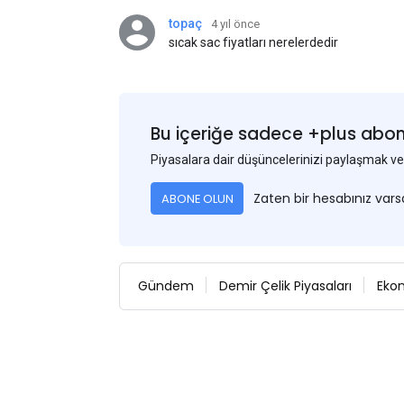
topaç
4 yıl önce
sıcak sac fiyatları nerelerdedir
Bu içeriğe sadece +plus abonel
Piyasalara dair düşüncelerinizi paylaşmak
Zaten bir hesabınız var
ABONE OLUN
Gündem
Demir Çelik Piyasaları
Eko