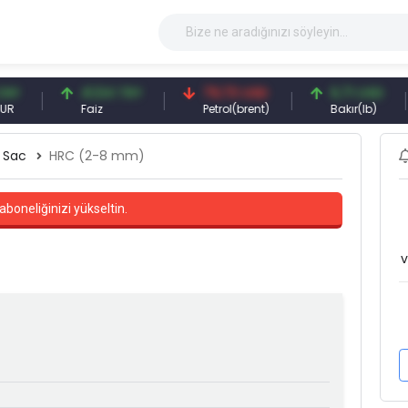
41,54 TRY
79,73 USD
6,71 USD
Faiz
Petrol(brent)
Bakır(lb)
Sac
HRC (2-8 mm)
aboneliğinizi yükseltin.
v