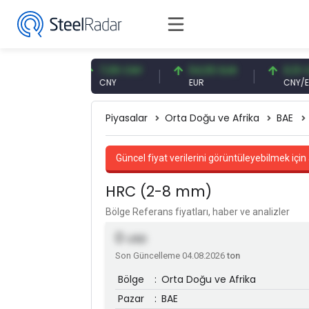
7 USD
7,09 CNY
54,93 EUR
0,13 CNY
CNY
EUR
CNY/EUR
Piyasalar
Orta Doğu ve Afrika
BAE
Güncel fiyat verilerini görüntüleyebilmek için 
HRC (2-8 mm)
Bölge Referans fiyatları, haber ve analizler
0
USD
Son Güncelleme 04.08.2026
ton
Bölge
:
Orta Doğu ve Afrika
Pazar
:
BAE