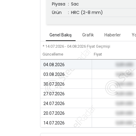
Piyasa
:
Sac
Ürün
:
HRC (2-8 mm)
Genel Bakış
Grafik
Haberler
Y
* 14.07.2026 - 04.08.2026
Fiyat Geçmişi
Güncelleme
Fiyat
04.08.2026
0,00 USD
03.08.2026
0,00 USD
30.07.2026
0,00 USD
27.07.2026
0,00 USD
24.07.2026
0,00 USD
20.07.2026
0,00 USD
14.07.2026
0,00 USD