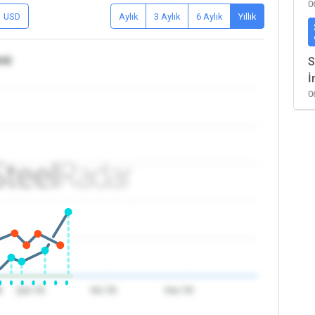
0
USD
Aylık
3 Aylık
6 Aylık
Yıllık
BAE
S
İ
0
6
Şub '26
Nis '26
Haz '26