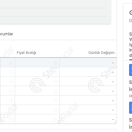
D
orumlar
S
V
İ
İ
Fiyat Aralığı
Günlük Değişim
d
-
-
-
-
-
-
-
-
-
S
İ
-
-
-
0
-
-
-
-
-
-
-
-
-
S
İ