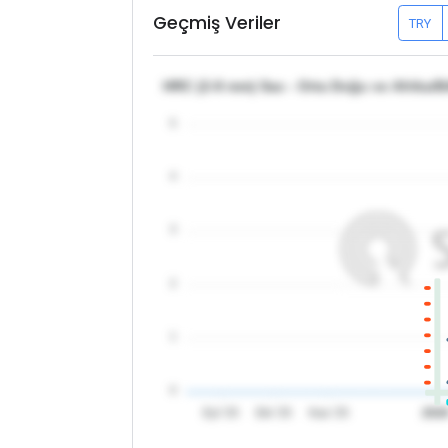
Geçmiş Veriler
TRY
HRC (2-8 mm) Sac - Orta Doğu ve Afrika/
5
4
3
2
1
0
Eyl '25
Eki '25
Kas '25
202