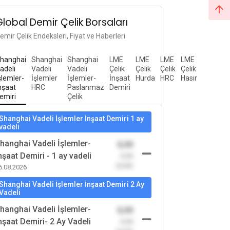
Global Demir Çelik Borsaları
emir Çelik Endeksleri, Fiyat ve Haberleri
hanghai
Shanghai
Shanghai
LME
LME
LME
LME
adeli
Vadeli
Vadeli
Çelik
Çelik
Çelik
Çelik
şlemler-
İşlemler
İşlemler-
İnşaat
Hurda
HRC
Hasır
nşaat
HRC
Paslanmaz
Demiri
emiri
Çelik
Shanghai Vadeli İşlemler İnşaat Demiri 1 ay
vadeli
hanghai Vadeli İşlemler-
0,00
nşaat Demiri - 1 ay vadeli
-0,00
(0,00)
6.08.2026
Shanghai Vadeli İşlemler İnşaat Demiri 2 Ay
Vadeli
hanghai Vadeli İşlemler-
0,00
nşaat Demiri- 2 Ay Vadeli
-0,00