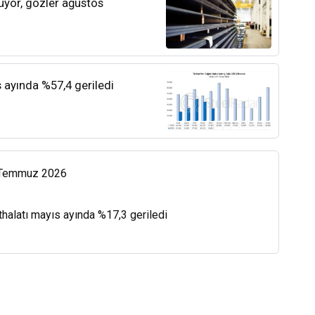
rüyor, gözler ağustos
s ayında %57,4 geriledi
0 Temmuz 2026
thalatı mayıs ayında %17,3 geriledi