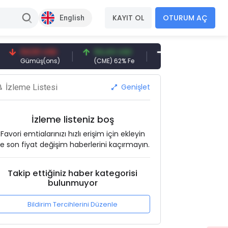
KAYIT OL
OTURUM AÇ
English
94,50 USD
94,44 USD
377,25 USD
6
Gümüş(ons)
(CME) 62% Fe
Gemi Söküm
Al
Genişlet
İzleme Listesi
İzleme listeniz boş
Favori emtialarınızı hızlı erişim için ekleyin
e son fiyat değişim haberlerini kaçırmayın.
Takip ettiğiniz haber kategorisi
bulunmuyor
Bildirim Tercihlerini Düzenle