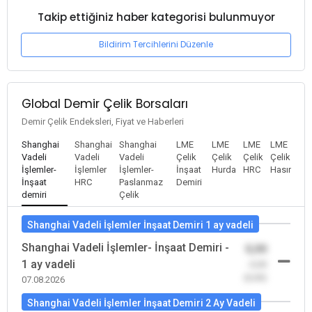
Takip ettiğiniz haber kategorisi bulunmuyor
Bildirim Tercihlerini Düzenle
Global Demir Çelik Borsaları
Demir Çelik Endeksleri, Fiyat ve Haberleri
Shanghai
Shanghai
Shanghai
LME
LME
LME
LME
Vadeli
Vadeli
Vadeli
Çelik
Çelik
Çelik
Çelik
İşlemler-
İşlemler
İşlemler-
İnşaat
Hurda
HRC
Hasır
İnşaat
HRC
Paslanmaz
Demiri
demiri
Çelik
Shanghai Vadeli İşlemler İnşaat Demiri 1 ay vadeli
Shanghai Vadeli İşlemler- İnşaat Demiri -
0,00
1 ay vadeli
-0,00
(0,00)
07.08.2026
Shanghai Vadeli İşlemler İnşaat Demiri 2 Ay Vadeli