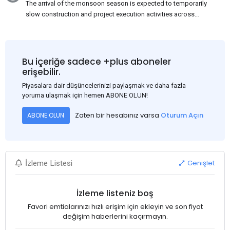
The arrival of the monsoon season is expected to temporarily
slow construction and project execution activities across
several regions of India, resulting in reduced short-term
demand for flat steel products. Demand from infrastructure
development, roofing applications, industrial manufacturing,
and rural construction projects is expected to provide support
Bu içeriğe sadece +plus aboneler
to the market despite seasonal disruptions caused by heavy
erişebilir.
rainfall.
Piyasalara dair düşüncelerinizi paylaşmak ve daha fazla
yoruma ulaşmak için hemen ABONE OLUN!
Zaten bir hesabınız varsa
Oturum Açın
ABONE OLUN
Genişlet
İzleme Listesi
İzleme listeniz boş
Favori emtialarınızı hızlı erişim için ekleyin ve son fiyat
değişim haberlerini kaçırmayın.