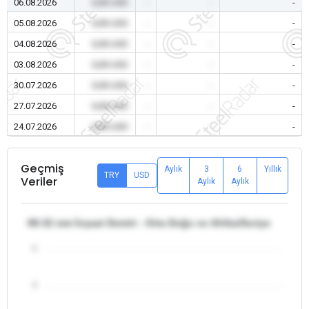
06.08.2026
0,00 USD
-
-
-
05.08.2026
0,00 USD
-
-
-
04.08.2026
0,00 USD
-
-
-
03.08.2026
0,00 USD
-
-
-
30.07.2026
0,00 USD
-
-
-
27.07.2026
0,00 USD
-
-
-
24.07.2026
0,00 USD
-
-
-
Geçmiş
Aylık
3
6
Yıllık
TRY
USD
Veriler
Aylık
Aylık
θ8-32 mm İnşaat Demiri - Orta Doğu ve Afrika/Suriye
5
4