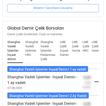
Bildirim Tercihlerini Düzenle
Global Demir Çelik Borsaları
Demir Çelik Endeksleri, Fiyat ve Haberleri
Shanghai
Shanghai
Shanghai
LME
LME
LME
LME
Vadeli
Vadeli
Vadeli
Çelik
Çelik
Çelik
Çelik
İşlemler-
İşlemler
İşlemler-
İnşaat
Hurda
HRC
Hasır
İnşaat
HRC
Paslanmaz
Demiri
demiri
Çelik
Shanghai Vadeli İşlemler İnşaat Demiri 1 ay vadeli
Shanghai Vadeli İşlemler- İnşaat Demiri -
0,00
1 ay vadeli
-0,00
(0,00)
07.08.2026
Shanghai Vadeli İşlemler İnşaat Demiri 2 Ay Vadeli
Shanghai Vadeli İşlemler- İnşaat Demiri-
0,00