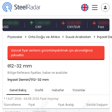
7,59 USD
7,09 CNY
0,13 CNY
41,53 TRY
SD
CNY
CNY/EUR
Faiz
Piyasalar
Orta Doğu ve Afrika
Suudi Arabistan
İnşaat De
Güncel fiyat verilerini görüntüleyebilmek için aboneliğinizi
yükseltin.
θ12-32 mm
Bölge Referans fiyatları, haber ve analizler
İnşaat Demiri/θ12-32 mm
Genel Bakış
Grafik
Haberler
Yorumlar
* 14.07.2026 - 04.08.2026
Fiyat Geçmişi
Güncelleme
Fiyat
Fiyat Aralığı
Günlük Değişim