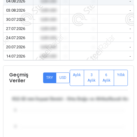
04.08.2026
0,00 USD
-
-
-
03.08.2026
0,00 USD
-
-
-
30.07.2026
0,00 USD
-
-
-
27.07.2026
0,00 USD
-
-
-
24.07.2026
0,00 USD
-
-
-
20.07.2026
0,00 USD
-
-
-
14.07.2026
0,00 USD
-
-
-
Geçmiş
Aylık
3
6
Yıllık
TRY
USD
Veriler
Aylık
Aylık
θ12-32 mm İnşaat Demiri - Orta Doğu ve Afrika/Suudi Arabis
5
4