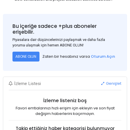
several regions of India, resulting in reduced short-term
demand for flat steel products. Demand from infrastructure
development, roofing applications, industrial manufacturing,
and rural construction projects is expected to provide support
Bu içeriğe sadece +plus aboneler
to the market despite seasonal disruptions caused by heavy
erişebilir.
rainfall.
Piyasalara dair düşüncelerinizi paylaşmak ve daha fazla
yoruma ulaşmak için hemen ABONE OLUN!
Zaten bir hesabınız varsa
Oturum Açın
ABONE OLUN
Genişlet
İzleme Listesi
İzleme listeniz boş
Favori emtialarınızı hızlı erişim için ekleyin ve son fiyat
değişim haberlerini kaçırmayın.
Takip ettiğiniz haber kategorisi bulunmuyor