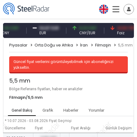
0 CNY
54,87 EUR
0,13 CNY
41,53 TRY
Y
EUR
CNY/EUR
Faiz
Piyasalar
Orta Doğu ve Afrika
İran
Filmaşin
5,5 mm
Güncel fiyat verilerini görüntüleyebilmek için aboneliğinizi
yükseltin.
5,5 mm
Bölge Referans fiyatları, haber ve analizler
Filmaşin/5,5 mm
Genel Bakış
Grafik
Haberler
Yorumlar
* 10.07.2026 - 03.08.2026
Fiyat Geçmişi
Güncelleme
Fiyat
Fiyat Aralığı
Günlük Değişim