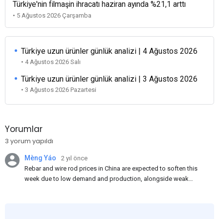
Türkiye'nin filmaşin ihracatı haziran ayında %21,1 arttı
• 5 Ağustos 2026 Çarşamba
Türkiye uzun ürünler günlük analizi | 4 Ağustos 2026
• 4 Ağustos 2026 Salı
Türkiye uzun ürünler günlük analizi | 3 Ağustos 2026
• 3 Ağustos 2026 Pazartesi
Yorumlar
3 yorum yapıldı
Mèng Yáo
2 yıl önce
Rebar and wire rod prices in China are expected to soften this
week due to low demand and production, alongside weak
market sentiment. Traders may reduce rebar stocks ahead of
new standards. This outlook is based on surveys and market
communications with Chinese participants.