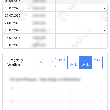
03.08.2026
0,00 USD
-
-
-
30.07.2026
0,00 USD
-
-
-
27.07.2026
0,00 USD
-
-
-
24.07.2026
0,00 USD
-
-
-
20.07.2026
0,00 USD
-
-
-
14.07.2026
0,00 USD
-
-
-
10.07.2026
0,00 USD
-
-
-
Geçmiş
Aylık
3
6
Yıllık
TRY
USD
Veriler
Aylık
Aylık
5,5 mm Filmaşin - Orta Doğu ve Afrika/İran
5
4