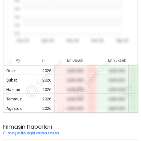
0.0
0.0
0.0
0.0
0.0
Oca 26
Şub 26
Haz 26
Tem 26
Ağu 26
Ay
Yıl
En Düşük
En Yüksek
Ocak
2026
0,00 USD
0,00 USD
Şubat
2026
0,00 USD
0,00 USD
Haziran
2026
0,00 USD
0,00 USD
Temmuz
2026
0,00 USD
0,00 USD
Ağustos
2026
0,00 USD
0,00 USD
Filmaşin haberleri
Filmaşin ile ilgili daha fazla