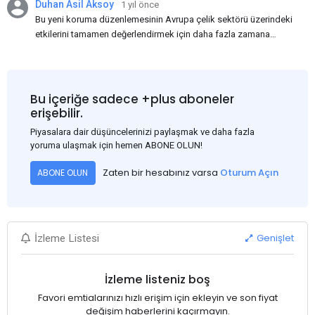
Duhan Asil Aksoy
1 yıl önce
Bu yeni koruma düzenlemesinin Avrupa çelik sektörü üzerindeki
etkilerini tamamen değerlendirmek için daha fazla zamana
ihtiyacımız var. Bence, korumaların bir yıl daha uzatılarak Haziran
2026'ya kadar sürdürülmesi kabul edilemez.
Bu içeriğe sadece +plus aboneler
erişebilir.
Piyasalara dair düşüncelerinizi paylaşmak ve daha fazla
yoruma ulaşmak için hemen ABONE OLUN!
Zaten bir hesabınız varsa
Oturum Açın
ABONE OLUN
Genişlet
İzleme Listesi
İzleme listeniz boş
Favori emtialarınızı hızlı erişim için ekleyin ve son fiyat
değişim haberlerini kaçırmayın.