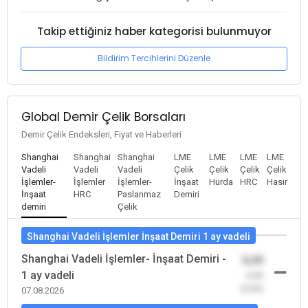
Takip ettiğiniz haber kategorisi bulunmuyor
Bildirim Tercihlerini Düzenle
Global Demir Çelik Borsaları
Demir Çelik Endeksleri, Fiyat ve Haberleri
Shanghai
Shanghai
Shanghai
LME
LME
LME
LME
Vadeli
Vadeli
Vadeli
Çelik
Çelik
Çelik
Çelik
İşlemler-
İşlemler
İşlemler-
İnşaat
Hurda
HRC
Hasır
İnşaat
HRC
Paslanmaz
Demiri
demiri
Çelik
Shanghai Vadeli İşlemler İnşaat Demiri 1 ay vadeli
Shanghai Vadeli İşlemler- İnşaat Demiri -
0,00
1 ay vadeli
-0,00
(0,00)
07.08.2026