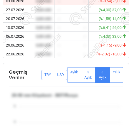
03.08.2026
0,00 USD
-
-
(%-0,54) -5,00
27.07.2026
0,00 USD
-
-
(%4,00) 37,00
20.07.2026
0,00 USD
-
-
(%1,58) 14,00
13.07.2026
0,00 USD
-
-
(%6,41) 56,00
06.07.2026
0,00 USD
-
-
(%4,03) 33,00
29.06.2026
0,00 USD
-
-
(%-1,15) -9,00
22.06.2026
0,00 USD
-
-
(%-2,02) -16,00
Geçmiş
Aylık
3
6
Yıllık
TRY
USD
Veriler
Aylık
Aylık
20-90 mm Köşebent - BDT/Rusya
5
4