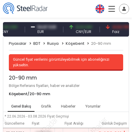
0 CNY
54,87 EUR
0,13 CNY
41,53 TRY
EUR
CNY/EUR
Faiz
Piyasalar
BDT
Rusya
Köşebent
20-90 mm
Güncel fiyat verilerini görüntüleyebilmek için aboneliğinizi
yükseltin.
20-90 mm
Bölge Referans fiyatları, haber ve analizler
Köşebent/20-90 mm
Genel Bakış
Grafik
Haberler
Yorumlar
* 22.06.2026 - 03.08.2026
Fiyat Geçmişi
Güncelleme
Fiyat
Fiyat Aralığı
Günlük Değişim