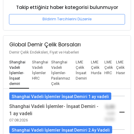
Takip ettiğiniz haber kategorisi bulunmuyor
Bildirim Tercihlerini Düzenle
Global Demir Çelik Borsaları
Demir Çelik Endeksleri, Fiyat ve Haberleri
Shanghai
Shanghai
Shanghai
LME
LME
LME
LME
Vadeli
Vadeli
Vadeli
Çelik
Çelik
Çelik
Çelik
İşlemler-
İşlemler
İşlemler-
İnşaat
Hurda
HRC
Hasır
İnşaat
HRC
Paslanmaz
Demiri
demiri
Çelik
Shanghai Vadeli İşlemler İnşaat Demiri 1 ay vadeli
Shanghai Vadeli İşlemler- İnşaat Demiri -
0,00
1 ay vadeli
-0,00
(0,00)
07.08.2026
Shanghai Vadeli İşlemler İnşaat Demiri 2 Ay Vadeli