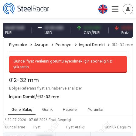
4,87 EUR
47,61 USD
0,13 CNY
41,53 TRY
UR
USD
CNY/EUR
Faiz
Piyasalar
Avrupa
Polonya
İnşaat Demiri
θ12-32 mm
Güncel fiyat verilerini görüntüleyebilmek için aboneliğinizi
yükseltin.
θ12-32 mm
Bölge Referans fiyatları, haber ve analizler
İnşaat Demiri/θ12-32 mm
Genel Bakış
Grafik
Haberler
Yorumlar
* 29.07.2026 - 07.08.2026
Fiyat Geçmişi
Güncelleme
Fiyat
Fiyat Aralığı
Günlük Değişim