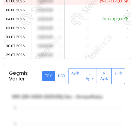
07.08.2026
0,00 EUR
-
-
(%-0,71) -5,00
06.08.2026
0,00 EUR
-
-
-
04.08.2026
0,00 EUR
-
-
(%0,70) 5,00
03.08.2026
0,00 EUR
-
-
-
31.07.2026
0,00 EUR
-
-
-
30.07.2026
0,00 EUR
-
-
-
29.07.2026
0,00 EUR
-
-
-
Geçmiş
Aylık
3
6
Yıllık
TRY
USD
Veriler
Aylık
Aylık
HRC [EN 10025 (S235JR)] Sac - Avrupa/İtalya
5
4