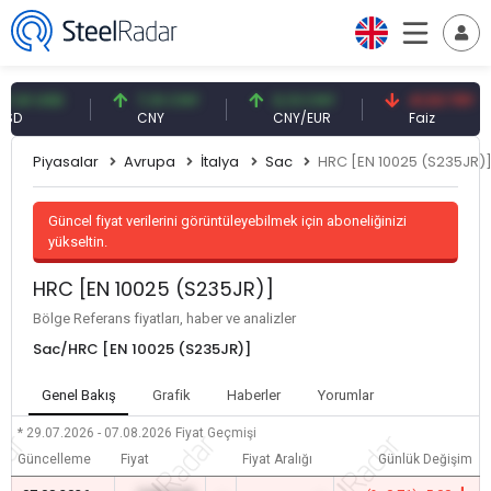
 USD
7,10 CNY
0,13 CNY
41,53 TRY
CNY
CNY/EUR
Faiz
Piyasalar
Avrupa
İtalya
Sac
HRC [EN 10025 (S235JR)
Güncel fiyat verilerini görüntüleyebilmek için aboneliğinizi
yükseltin.
HRC [EN 10025 (S235JR)]
Bölge Referans fiyatları, haber ve analizler
Sac/HRC [EN 10025 (S235JR)]
Genel Bakış
Grafik
Haberler
Yorumlar
* 29.07.2026 - 07.08.2026
Fiyat Geçmişi
Güncelleme
Fiyat
Fiyat Aralığı
Günlük Değişim