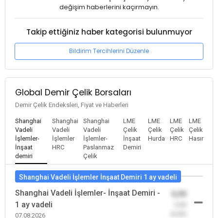
değişim haberlerini kaçırmayın.
Takip ettiğiniz haber kategorisi bulunmuyor
Bildirim Tercihlerini Düzenle
Global Demir Çelik Borsaları
Demir Çelik Endeksleri, Fiyat ve Haberleri
Shanghai
Shanghai
Shanghai
LME
LME
LME
LME
Vadeli
Vadeli
Vadeli
Çelik
Çelik
Çelik
Çelik
İşlemler-
İşlemler
İşlemler-
İnşaat
Hurda
HRC
Hasır
İnşaat
HRC
Paslanmaz
Demiri
demiri
Çelik
Shanghai Vadeli İşlemler İnşaat Demiri 1 ay vadeli
Shanghai Vadeli İşlemler- İnşaat Demiri -
0,00
1 ay vadeli
-0,00
(0,00)
07.08.2026