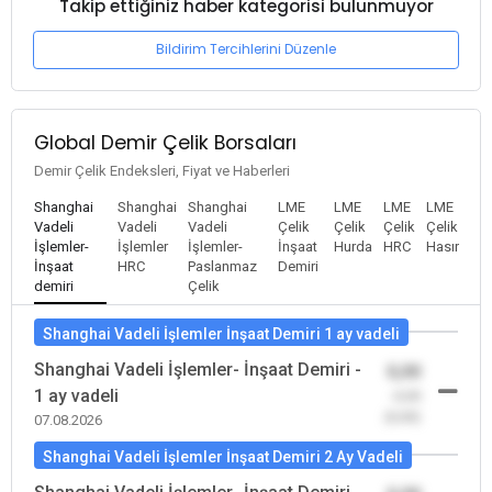
Takip ettiğiniz haber kategorisi bulunmuyor
Bildirim Tercihlerini Düzenle
Global Demir Çelik Borsaları
Demir Çelik Endeksleri, Fiyat ve Haberleri
Shanghai
Shanghai
Shanghai
LME
LME
LME
LME
Vadeli
Vadeli
Vadeli
Çelik
Çelik
Çelik
Çelik
İşlemler-
İşlemler
İşlemler-
İnşaat
Hurda
HRC
Hasır
İnşaat
HRC
Paslanmaz
Demiri
demiri
Çelik
Shanghai Vadeli İşlemler İnşaat Demiri 1 ay vadeli
Shanghai Vadeli İşlemler- İnşaat Demiri -
0,00
1 ay vadeli
-0,00
(0,00)
07.08.2026
Shanghai Vadeli İşlemler İnşaat Demiri 2 Ay Vadeli