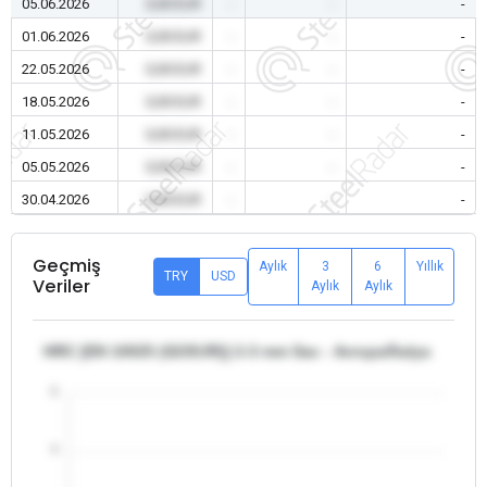
05.06.2026
0,00 EUR
-
-
-
01.06.2026
0,00 EUR
-
-
-
22.05.2026
0,00 EUR
-
-
-
18.05.2026
0,00 EUR
-
-
-
11.05.2026
0,00 EUR
-
-
-
05.05.2026
0,00 EUR
-
-
-
30.04.2026
0,00 EUR
-
-
-
Geçmiş
Aylık
3
6
Yıllık
TRY
USD
Veriler
Aylık
Aylık
HRC [EN 10025 (S235JR)] 2-3 mm Sac - Avrupa/İtalya
5
4