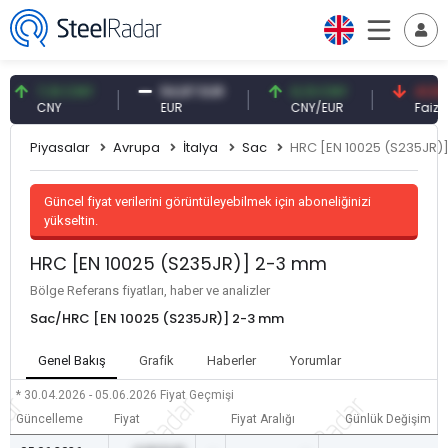
7,10 CNY
54,87 EUR
0,13 CNY
41,53 TRY
CNY
EUR
CNY/EUR
Faiz
Piyasalar
Avrupa
İtalya
Sac
HRC [EN 10025 (S235JR)
Güncel fiyat verilerini görüntüleyebilmek için aboneliğinizi
yükseltin.
HRC [EN 10025 (S235JR)] 2-3 mm
Bölge Referans fiyatları, haber ve analizler
Sac/HRC [EN 10025 (S235JR)] 2-3 mm
Genel Bakış
Grafik
Haberler
Yorumlar
* 30.04.2026 - 05.06.2026
Fiyat Geçmişi
Güncelleme
Fiyat
Fiyat Aralığı
Günlük Değişim