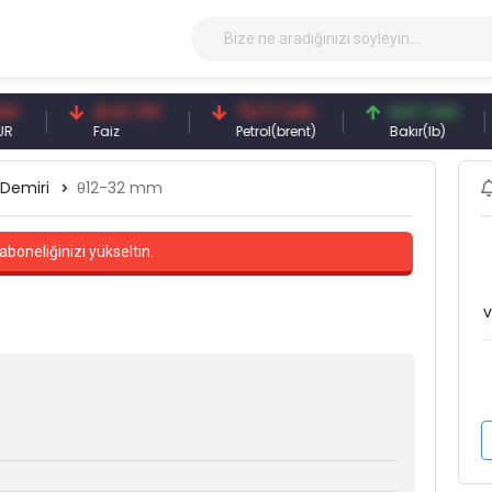
41,41 TRY
79,77 USD
6,67 USD
9
Faiz
Petrol(brent)
Bakır(lb)
 Demiri
θ12-32 mm
aboneliğinizi yükseltin.
v