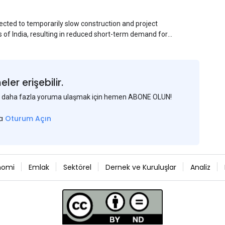
ected to temporarily slow construction and project
s of India, resulting in reduced short-term demand for
ucture development, roofing applications, industrial
jects is expected to provide support to the market
avy rainfall.
er erişebilir.
 ve daha fazla yoruma ulaşmak için hemen ABONE OLUN!
sa
Oturum Açın
nomi
Emlak
Sektörel
Dernek ve Kuruluşlar
Analiz