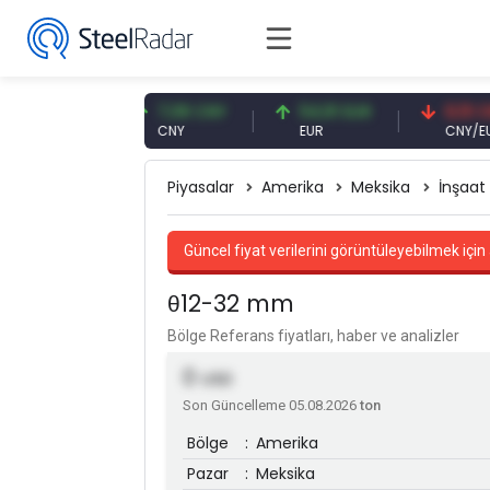
6 USD
7,08 CNY
54,91 EUR
0,13 CNY
CNY
EUR
CNY/EUR
Piyasalar
Amerika
Meksika
İnşaat
Güncel fiyat verilerini görüntüleyebilmek için 
θ12-32 mm
Bölge Referans fiyatları, haber ve analizler
0
USD
Son Güncelleme 05.08.2026
ton
Bölge
:
Amerika
Pazar
:
Meksika