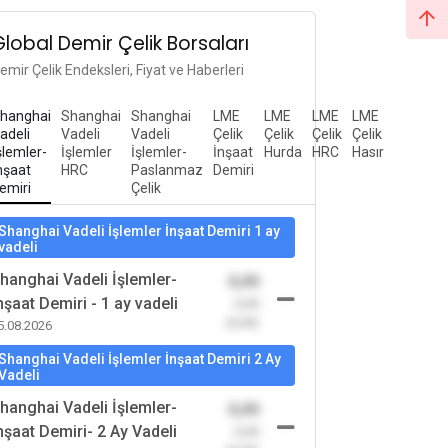
Global Demir Çelik Borsaları
emir Çelik Endeksleri, Fiyat ve Haberleri
hanghai
Shanghai
Shanghai
LME
LME
LME
LME
adeli
Vadeli
Vadeli
Çelik
Çelik
Çelik
Çelik
şlemler-
İşlemler
İşlemler-
İnşaat
Hurda
HRC
Hasır
nşaat
HRC
Paslanmaz
Demiri
emiri
Çelik
Shanghai Vadeli İşlemler İnşaat Demiri 1 ay
vadeli
hanghai Vadeli İşlemler-
0,00
nşaat Demiri - 1 ay vadeli
-0,00
(0,00)
5.08.2026
Shanghai Vadeli İşlemler İnşaat Demiri 2 Ay
Vadeli
hanghai Vadeli İşlemler-
0,00
nşaat Demiri- 2 Ay Vadeli
-0,00