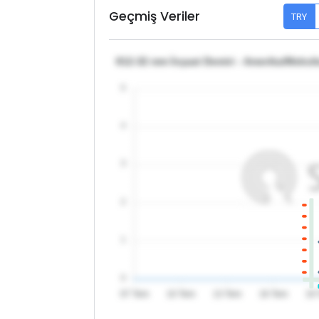
Geçmiş Veriler
TRY
θ12-32 mm İnşaat Demiri - Amerika/Meksi
5
4
3
2
1
0
07 Tem
10 Tem
13 Tem
16 Tem
19