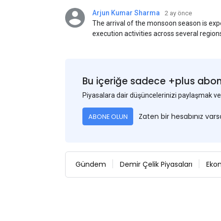
Arjun Kumar Sharma
2 ay önce
The arrival of the monsoon season is exp
execution activities across several region
flat steel products. Demand from infrastr
manufacturing, and rural construction pro
despite seasonal disruptions caused by he
Bu içeriğe sadece +plus abonel
Piyasalara dair düşüncelerinizi paylaşmak
Zaten bir hesabınız var
ABONE OLUN
Gündem
Demir Çelik Piyasaları
Eko