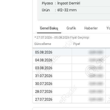
Piyasa
:
İnşaat Demiri
Ürün
:
θ12-32 mm
Genel Bakış
Grafik
Haberler
Y
* 27.07.2026 - 05.08.2026
Fiyat Geçmişi
Güncelleme
Fiyat
05.08.2026
0,00 USD
04.08.2026
0,00 USD
03.08.2026
0,00 USD
31.07.2026
0,00 USD
30.07.2026
0,00 USD
28.07.2026
0,00 USD
27.07.2026
0,00 USD