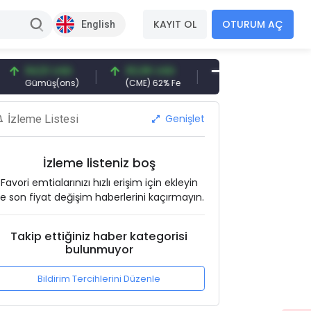
KAYIT OL
OTURUM AÇ
English
4,51 USD
93,96 USD
377,25 USD
6.
Gümüş(ons)
(CME) 62% Fe
Gemi Söküm
Alt
Genişlet
İzleme Listesi
İzleme listeniz boş
Favori emtialarınızı hızlı erişim için ekleyin
e son fiyat değişim haberlerini kaçırmayın.
Takip ettiğiniz haber kategorisi
bulunmuyor
Bildirim Tercihlerini Düzenle