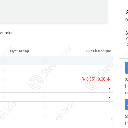
D
orumlar
S
V
İ
İ
Fiyat Aralığı
Günlük Değişim
d
-
-
-
-
-
-
-
-
(%-0,95) -8,00
S
İ
-
-
-
0
-
-
-
-
-
-
-
-
-
S
İ