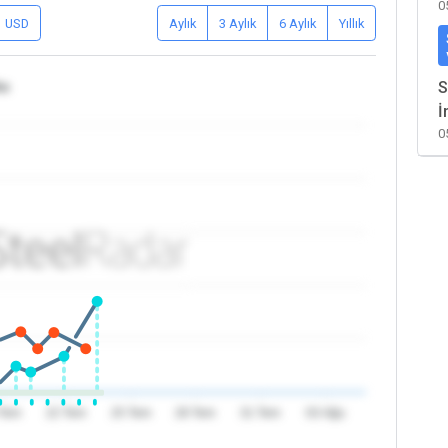
0
USD
Aylık
3 Aylık
6 Aylık
Yıllık
ka
S
İ
0
 Tem
22 Tem
25 Tem
28 Tem
31 Tem
03 Ağu