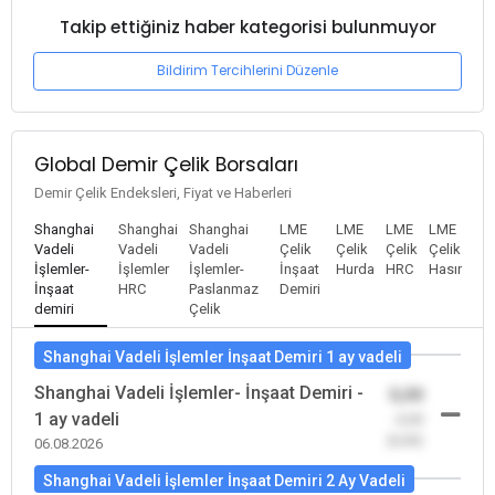
Takip ettiğiniz haber kategorisi bulunmuyor
Bildirim Tercihlerini Düzenle
Global Demir Çelik Borsaları
Demir Çelik Endeksleri, Fiyat ve Haberleri
Shanghai
Shanghai
Shanghai
LME
LME
LME
LME
Vadeli
Vadeli
Vadeli
Çelik
Çelik
Çelik
Çelik
İşlemler-
İşlemler
İşlemler-
İnşaat
Hurda
HRC
Hasır
İnşaat
HRC
Paslanmaz
Demiri
demiri
Çelik
Shanghai Vadeli İşlemler İnşaat Demiri 1 ay vadeli
Shanghai Vadeli İşlemler- İnşaat Demiri -
0,00
1 ay vadeli
-0,00
(0,00)
06.08.2026
Shanghai Vadeli İşlemler İnşaat Demiri 2 Ay Vadeli