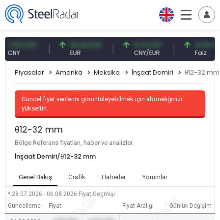
,09 CNY
54,93 EUR
0,13 CNY
41,54 TRY
NY
EUR
CNY/EUR
Faiz
Piyasalar
Amerika
Meksika
İnşaat Demiri
θ12-32 mm
Güncel fiyat verilerini görüntüleyebilmek için aboneliğinizi
yükseltin.
θ12-32 mm
Bölge Referans fiyatları, haber ve analizler
İnşaat Demiri/θ12-32 mm
Genel Bakış
Grafik
Haberler
Yorumlar
* 28.07.2026 - 06.08.2026
Fiyat Geçmişi
Güncelleme
Fiyat
Fiyat Aralığı
Günlük Değişim