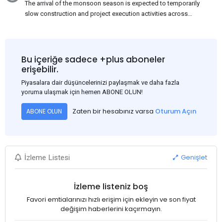
The arrival of the monsoon season is expected to temporarily
slow construction and project execution activities across
several regions of India, resulting in reduced short-term
demand for flat steel products. Demand from infrastructure
development, roofing applications, industrial manufacturing,
and rural construction projects is expected to provide support
Bu içeriğe sadece +plus aboneler
to the market despite seasonal disruptions caused by heavy
erişebilir.
rainfall.
Piyasalara dair düşüncelerinizi paylaşmak ve daha fazla
yoruma ulaşmak için hemen ABONE OLUN!
Zaten bir hesabınız varsa
Oturum Açın
ABONE OLUN
Genişlet
İzleme Listesi
İzleme listeniz boş
Favori emtialarınızı hızlı erişim için ekleyin ve son fiyat
değişim haberlerini kaçırmayın.