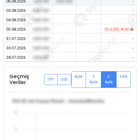
06.08.2026
0,00 TRY
0,00 USD
-
-
05.08.2026
0,00 USD
-
-
-
04.08.2026
0,00 USD
-
-
-
03.08.2026
0,00 USD
-
-
(%-0,95) -8,00
31.07.2026
0,00 USD
-
-
-
30.07.2026
0,00 USD
-
-
-
28.07.2026
0,00 USD
-
-
-
Geçmiş
Aylık
3
6
Yıllık
TRY
USD
Veriler
Aylık
Aylık
θ12-32 mm İnşaat Demiri - Amerika/Meksika
5
4