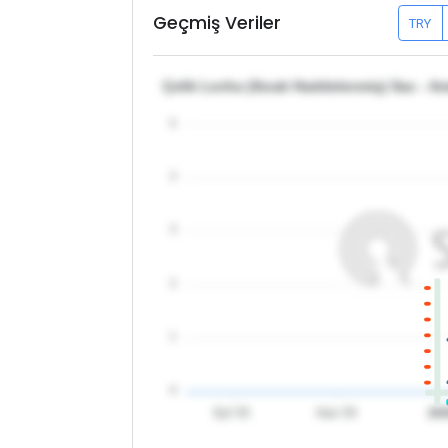
Geçmiş Veriler
TRY
Çelik Levha (Sıcak Haddelenmiş) Sac - A
5
4
3
2
1
0
Eyl '25
Kas '25
20