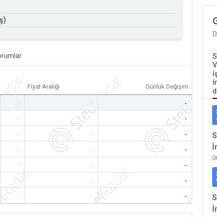
ş)
D
orumlar
S
V
İ
İ
Fiyat Aralığı
Günlük Değişim
d
-
-
-
-
-
-
-
-
-
S
İ
-
-
-
0
-
-
-
-
-
-
-
-
-
S
İ