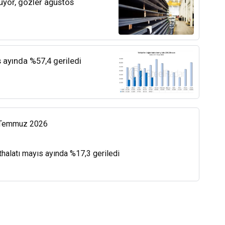
rüyor, gözler ağustos
s ayında %57,4 geriledi
0 Temmuz 2026
thalatı mayıs ayında %17,3 geriledi