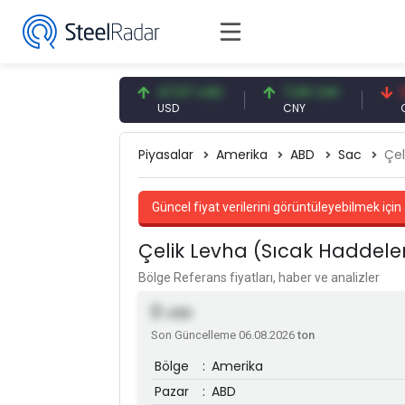
54,91 EUR
47,57 USD
7,09 CNY
0,13 
EUR
USD
CNY
CNY/E
Piyasalar
Amerika
ABD
Sac
Çel
Güncel fiyat verilerini görüntüleyebilmek için 
Çelik Levha (Sıcak Haddele
Bölge Referans fiyatları, haber ve analizler
0
USD
Son Güncelleme 06.08.2026
ton
Bölge
:
Amerika
Pazar
:
ABD