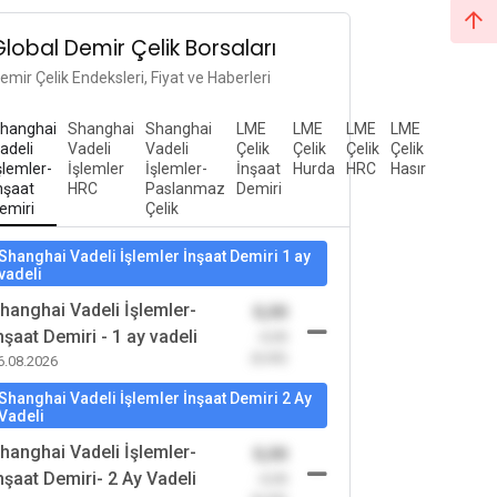
Global Demir Çelik Borsaları
emir Çelik Endeksleri, Fiyat ve Haberleri
hanghai
Shanghai
Shanghai
LME
LME
LME
LME
adeli
Vadeli
Vadeli
Çelik
Çelik
Çelik
Çelik
şlemler-
İşlemler
İşlemler-
İnşaat
Hurda
HRC
Hasır
nşaat
HRC
Paslanmaz
Demiri
emiri
Çelik
Shanghai Vadeli İşlemler İnşaat Demiri 1 ay
vadeli
hanghai Vadeli İşlemler-
0,00
nşaat Demiri - 1 ay vadeli
-0,00
(0,00)
6.08.2026
Shanghai Vadeli İşlemler İnşaat Demiri 2 Ay
Vadeli
hanghai Vadeli İşlemler-
0,00
nşaat Demiri- 2 Ay Vadeli
-0,00