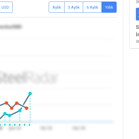
0
USD
Aylık
3 Aylık
6 Aylık
Yıllık
merika/ABD
S
İ
0
26
Şub '26
Nis '26
Haz '26