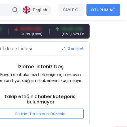
KAYIT OL
OTURUM AÇ
English
94,50 USD
94,44 USD
377,25 USD
Gümüş(ons)
(CME) 62% Fe
Gemi Söküm
Genişlet
İzleme Listesi
İzleme listeniz boş
Favori emtialarınızı hızlı erişim için ekleyin
e son fiyat değişim haberlerini kaçırmayın.
Takip ettiğiniz haber kategorisi
bulunmuyor
Bildirim Tercihlerini Düzenle