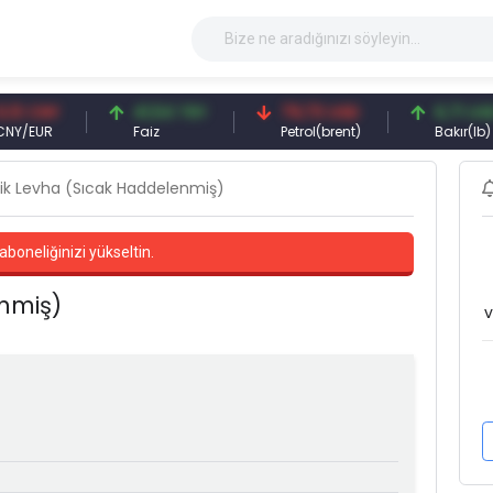
CNY
41,54 TRY
79,73 USD
6,71 USD
UR
Faiz
Petrol(brent)
Bakır(lb)
ik Levha (Sıcak Haddelenmiş)
aboneliğinizi yükseltin.
nmiş)
v