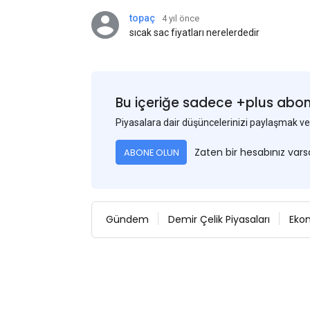
topaç
4 yıl önce
sıcak sac fiyatları nerelerdedir
Bu içeriğe sadece +plus abonel
Piyasalara dair düşüncelerinizi paylaşmak
Zaten bir hesabınız var
ABONE OLUN
Gündem
Demir Çelik Piyasaları
Eko