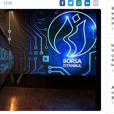
 - 14:30
I
y
y
y
7
M
V
ç
d
b
7
A
u
g
7