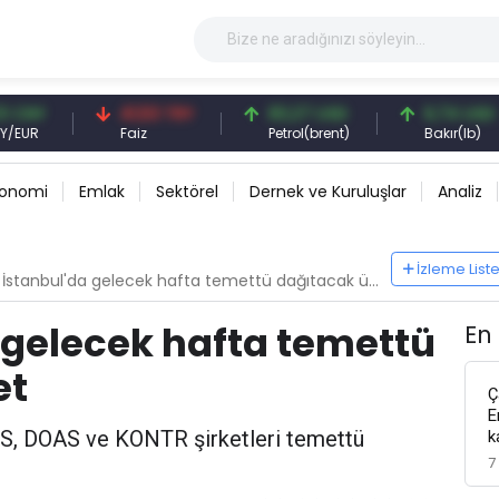
41,53 TRY
83,27 USD
6,74 USD
Faiz
Petrol(brent)
Bakır(lb)
konomi
Emlak
Sektörel
Dernek ve Kuruluşlar
Analiz
İzleme List
İstanbul'da gelecek hafta temettü dağıtacak üç şirket
 gelecek hafta temettü
En
et
Ç
E
ES, DOAS ve KONTR şirketleri temettü
k
7