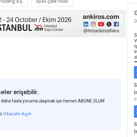
olding a.ş.
ayes çelik hasır
D
S
V
İ
İ
d
S
er erişebilir.
İ
0
 ve daha fazla yoruma ulaşmak için hemen ABONE OLUN!
sa
Oturum Açın
S
İ