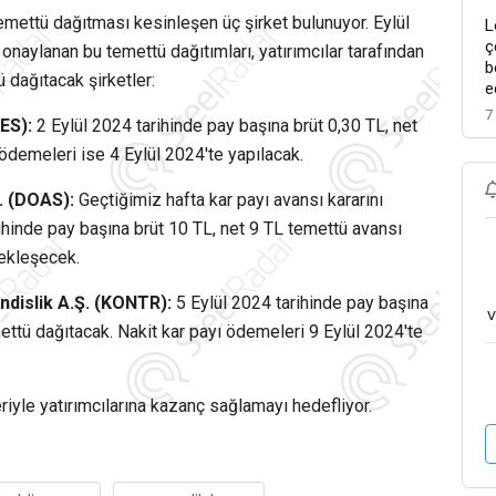
emettü dağıtması kesinleşen üç şirket bulunuyor. Eylül
L
ç
n onaylanan bu temettü dağıtımları, yatırımcılar tarafından
b
 dağıtacak şirketler:
e
7
ES):
2 Eylül 2024 tarihinde pay başına brüt 0,30 TL, net
ödemeleri ise 4 Eylül 2024'te yapılacak.
. (DOAS):
Geçtiğimiz hafta kar payı avansı kararını
hinde pay başına brüt 10 TL, net 9 TL temettü avansı
ekleşecek.
ndislik A.Ş. (KONTR):
5 Eylül 2024 tarihinde pay başına
v
ttü dağıtacak. Nakit kar payı ödemeleri 9 Eylül 2024'te
riyle yatırımcılarına kazanç sağlamayı hedefliyor.