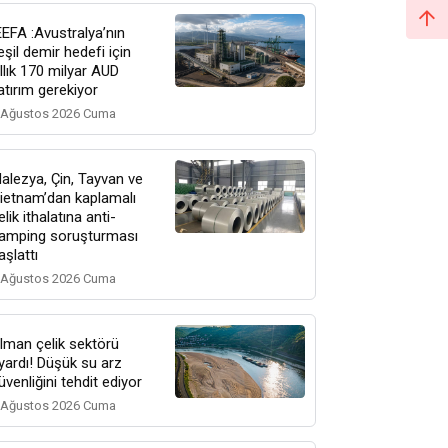
EEFA :Avustralya’nın
eşil demir hedefi için
ıllık 170 milyar AUD
atırım gerekiyor
 Ağustos 2026 Cuma
alezya, Çin, Tayvan ve
ietnam’dan kaplamalı
elik ithalatına anti-
amping soruşturması
aşlattı
 Ağustos 2026 Cuma
lman çelik sektörü
yardı! Düşük su arz
üvenliğini tehdit ediyor
 Ağustos 2026 Cuma