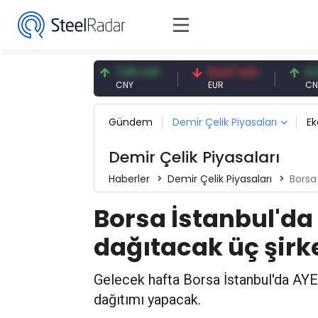
,59 USD
7,09 CNY
54,87 EUR
0,13 CNY
D
CNY
EUR
CNY/EUR
Gündem
Demir Çelik Piyasaları
E
Demir Çelik Piyasaları
Haberler
Demir Çelik Piyasaları
Borsa 
Borsa İstanbul'da
dağıtacak üç şirk
Gelecek hafta Borsa İstanbul'da AY
dağıtımı yapacak.