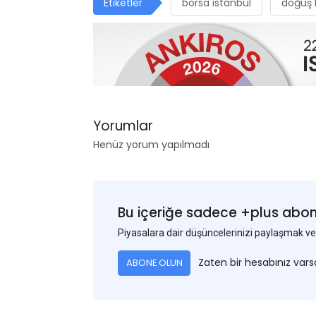
Etiketler
borsa istanbul
doğuş h
Yorumlar
Henüz yorum yapılmadı
Bu içeriğe sadece +plus abonel
Piyasalara dair düşüncelerinizi paylaşmak
Zaten bir hesabınız var
ABONE OLUN