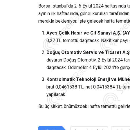
Borsa İstanbul'da 2-6 Eylül 2024 haftasında t
ayının ilk haftasında, genel kurulları tarafında
merakla bekleniyor. İşte gelecek hafta temettü
Ayes Çelik Hasır ve Çit Sanayi A.Ş. (AY
0,27 TL temettü dağıtacak. Nakit kar payı 
Doğuş Otomotiv Servis ve Ticaret A.Ş
duyuran Doğuş Otomotiv, 2 Eylül 2024 tari
dağıtacak. Ödemeler 4 Eylül 2024'te gerç
Kontrolmatik Teknoloji Enerji ve Mühe
brüt 0,0461538 TL, net 0,0415384 TL teme
yapılacak.
Bu üç şirket, önümüzdeki hafta temettü gelirle