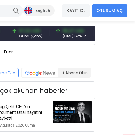
KAYIT OL
OTURUM AÇ
English
97,32 USD
96,27 USD
377,25 USD
Gümüş(ons)
(CME) 62% Fe
Gemi Söküm
Fuar
eme Ekle
+ Abone Olun
 çok okunan haberler
ağ Çelik CEO’su
rcüment Ünal hayatını
aybetti
 Ağustos 2026 Cuma