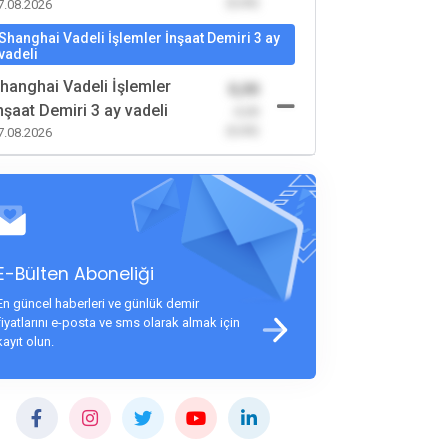
(0,00)
7.08.2026
Shanghai Vadeli İşlemler İnşaat Demiri 3 ay
vadeli
hanghai Vadeli İşlemler
0,00
nşaat Demiri 3 ay vadeli
-0,00
(0,00)
7.08.2026
E-Bülten Aboneliği
En güncel haberleri ve günlük demir
fiyatlarını e-posta ve sms olarak almak için
kayıt olun.