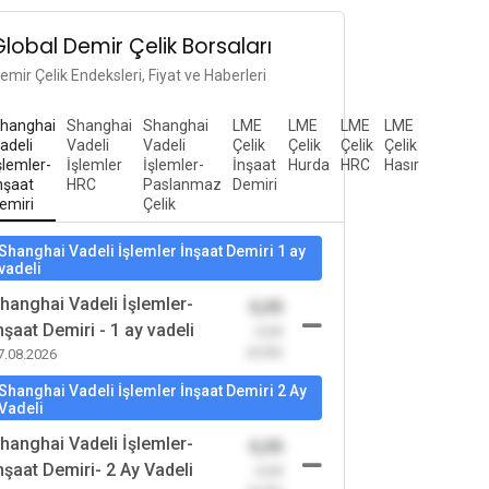
Global Demir Çelik Borsaları
emir Çelik Endeksleri, Fiyat ve Haberleri
hanghai
Shanghai
Shanghai
LME
LME
LME
LME
adeli
Vadeli
Vadeli
Çelik
Çelik
Çelik
Çelik
şlemler-
İşlemler
İşlemler-
İnşaat
Hurda
HRC
Hasır
nşaat
HRC
Paslanmaz
Demiri
emiri
Çelik
Shanghai Vadeli İşlemler İnşaat Demiri 1 ay
vadeli
hanghai Vadeli İşlemler-
0,00
nşaat Demiri - 1 ay vadeli
-0,00
(0,00)
7.08.2026
Shanghai Vadeli İşlemler İnşaat Demiri 2 Ay
Vadeli
hanghai Vadeli İşlemler-
0,00
nşaat Demiri- 2 Ay Vadeli
-0,00