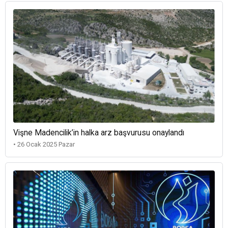
Vişne Madencilik’in halka arz başvurusu onaylandı
• 26 Ocak 2025 Pazar