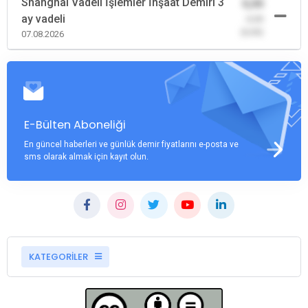
Shanghai Vadeli İşlemler İnşaat Demiri 3
0,00
ay vadeli
-0,00
(0,00)
07.08.2026
E-Bülten Aboneliği
En güncel haberleri ve günlük demir fiyatlarını e-posta ve
sms olarak almak için kayıt olun.
KATEGORİLER