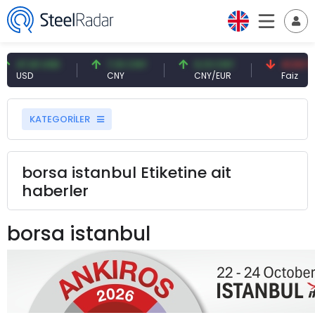
1 USD
7,10 CNY
0,13 CNY
41,53 TRY
CNY
CNY/EUR
Faiz
KATEGORİLER
borsa istanbul Etiketine ait
haberler
borsa istanbul