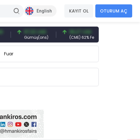
KAYIT OL
OTURUM AÇ
English
97,32 USD
96,27 USD
377,25 USD
Gümüş(ons)
(CME) 62% Fe
Gemi Söküm
Fuar