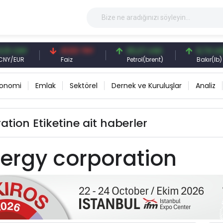
 CNY
41,53 TRY
83,27 USD
6,74 USD
EUR
Faiz
Petrol(brent)
Bakır(lb)
konomi
Emlak
Sektörel
Dernek ve Kuruluşlar
Analiz
ation Etiketine ait haberler
nergy corporation