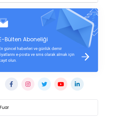
E-Bülten Aboneliği
En güncel haberleri ve günlük demir
fiyatlarını e-posta ve sms olarak almak için
kayıt olun.
Fuar