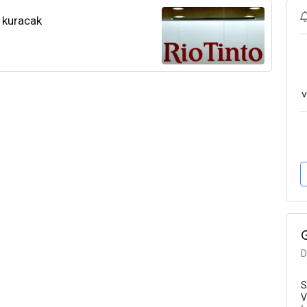
k kuracak
v
D
S
V