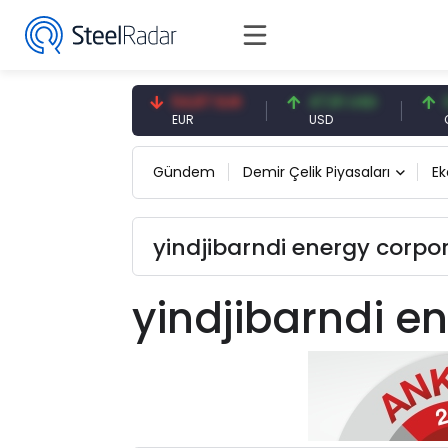
7,09 CNY
54,87 EUR
47,61 USD
0,13
CNY
EUR
USD
CNY/
Gündem
Demir Çelik Piyasaları
E
yindjibarndi energy corpor
yindjibarndi e