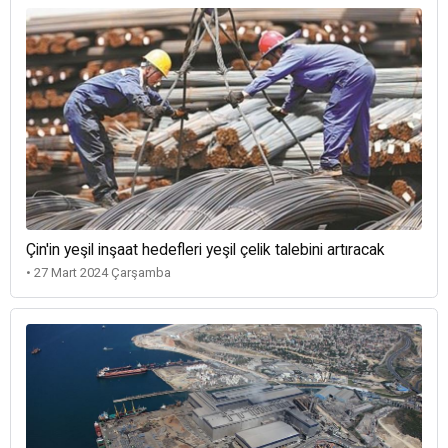
Çin'in yeşil inşaat hedefleri yeşil çelik talebini artıracak
• 27 Mart 2024 Çarşamba