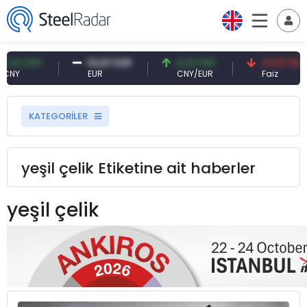
CNY
54,87 EUR
0,13 CNY
41,53 TRY
EUR
CNY/EUR
Faiz
KATEGORİLER
yeşil çelik Etiketine ait haberler
yeşil çelik