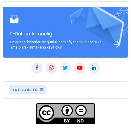
E-Bülten Aboneliği
En güncel haberleri ve günlük demir fiyatlarını e-posta ve
sms olarak almak için kayıt olun.
KATEGORİLER