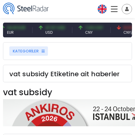
54,91 EUR
47,57 USD
7,09 CNY
0,13 C
EUR
USD
CNY
CNY/EU
KATEGORİLER
vat subsidy Etiketine ait haberler
vat subsidy