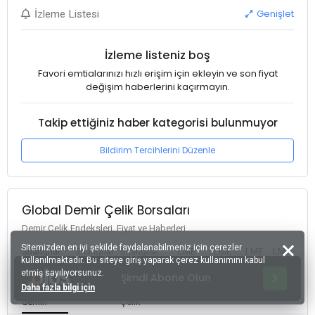
Genişlet
İzleme Listesi
İzleme listeniz boş
Favori emtialarınızı hızlı erişim için ekleyin ve son fiyat
değişim haberlerini kaçırmayın.
Takip ettiğiniz haber kategorisi bulunmuyor
Bildirim Tercihlerini Düzenle
Global Demir Çelik Borsaları
Demir Çelik Endeksleri, Fiyat ve Haberleri
Sitemizden en iyi şekilde faydalanabilmeniz için çerezler
Shanghai
Shanghai
Shanghai
LME
LME
LME
LME
kullanılmaktadır. Bu siteye giriş yaparak çerez kullanımını kabul
Vadeli
Vadeli
Vadeli
Çelik
Çelik
Çelik
Çelik
etmiş sayılıyorsunuz.
Şimdi Abone Olun
İşlemler-
İşlemler
İşlemler-
İnşaat
Hurda
HRC
Hasır
Daha fazla bilgi için
İnşaat
HRC
Paslanmaz
Demiri
demiri
Çelik