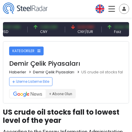
7 USD
7,09 CNY
0,13 CNY
41,54 TRY
CNY
CNY/EUR
Faiz
KATEGORİLER
Demir Çelik Piyasaları
Haberler
Demir Çelik Piyasaları
US crude oil stocks fall to 
İzleme Listeme Ekle
+ Abone Olun
US crude oil stocks fall to lowest
level of the year
According to the Energy Information Administration