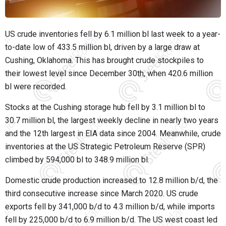
US crude inventories fell by 6.1 million bl last week to a year-
to-date low of 433.5 million bl, driven by a large draw at
Cushing, Oklahoma. This has brought crude stockpiles to
their lowest level since December 30th, when 420.6 million
bl were recorded.
Stocks at the Cushing storage hub fell by 3.1 million bl to
30.7 million bl, the largest weekly decline in nearly two years
and the 12th largest in EIA data since 2004. Meanwhile, crude
inventories at the US Strategic Petroleum Reserve (SPR)
climbed by 594,000 bl to 348.9 million bl.
Domestic crude production increased to 12.8 million b/d, the
third consecutive increase since March 2020. US crude
exports fell by 341,000 b/d to 4.3 million b/d, while imports
fell by 225,000 b/d to 6.9 million b/d. The US west coast led