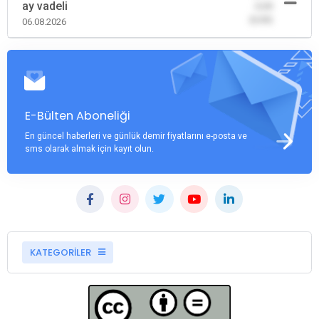
ay vadeli
-0,00
(0,00)
06.08.2026
E-Bülten Aboneliği
En güncel haberleri ve günlük demir fiyatlarını e-posta ve
sms olarak almak için kayıt olun.
KATEGORİLER