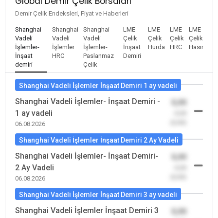
Global Demir Çelik Borsaları
Demir Çelik Endeksleri, Fiyat ve Haberleri
Shanghai
Shanghai
Shanghai
LME
LME
LME
LME
Vadeli
Vadeli
Vadeli
Çelik
Çelik
Çelik
Çelik
İşlemler-
İşlemler
İşlemler-
İnşaat
Hurda
HRC
Hasır
İnşaat
HRC
Paslanmaz
Demiri
demiri
Çelik
Shanghai Vadeli İşlemler İnşaat Demiri 1 ay vadeli
Shanghai Vadeli İşlemler- İnşaat Demiri -
0,00
1 ay vadeli
-0,00
(0,00)
06.08.2026
Shanghai Vadeli İşlemler İnşaat Demiri 2 Ay Vadeli
Shanghai Vadeli İşlemler- İnşaat Demiri-
0,00
2 Ay Vadeli
-0,00
(0,00)
06.08.2026
Shanghai Vadeli İşlemler İnşaat Demiri 3 ay vadeli
Shanghai Vadeli İşlemler İnşaat Demiri 3
0,00