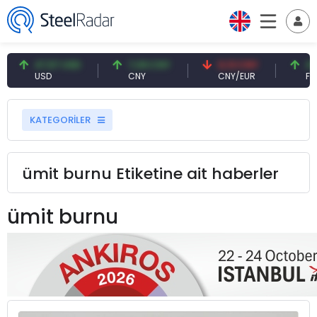
47,57 USD
7,09 CNY
0,13 CNY
41,5
USD
CNY
CNY/EUR
Faiz
KATEGORİLER
ümit burnu Etiketine ait haberler
ümit burnu