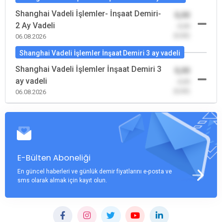
Shanghai Vadeli İşlemler- İnşaat Demiri-
0,00
2 Ay Vadeli
-0,00
(0,00)
06.08.2026
Shanghai Vadeli İşlemler İnşaat Demiri 3 ay vadeli
Shanghai Vadeli İşlemler İnşaat Demiri 3
0,00
ay vadeli
-0,00
(0,00)
06.08.2026
E-Bülten Aboneliği
En güncel haberleri ve günlük demir fiyatlarını e-posta ve
sms olarak almak için kayıt olun.