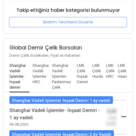
Takip ettiğiniz haber kategorisi bulunmuyor
Bildirim Tercihlerini Düzenle
Global Demir Çelik Borsaları
Demir Çelik Endeksleri, Fiyat ve Haberleri
Shanghai
Shanghai
Shanghai
LME
LME
LME
LME
Vadeli
Vadeli
Vadeli
Çelik
Çelik
Çelik
Çelik
İşlemler-
İşlemler
İşlemler-
İnşaat
Hurda
HRC
Hasır
İnşaat
HRC
Paslanmaz
Demiri
demiri
Çelik
Shanghai Vadeli İşlemler İnşaat Demiri 1 ay vadeli
Shanghai Vadeli İşlemler- İnşaat Demiri -
0,00
1 ay vadeli
-0,00
(0,00)
06.08.2026
Shanghai Vadeli İşlemler İnşaat Demiri 2 Ay Vadeli