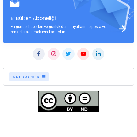
E-Bülten Aboneliği
En güncel haberleri ve günlük demir fiyatlarını e-posta ve
sms olarak almak için kayıt olun.
KATEGORİLER