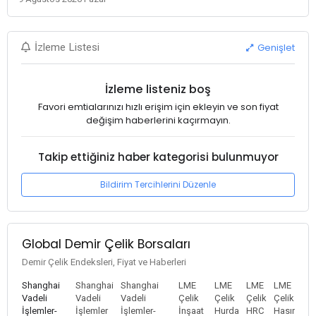
Genişlet
İzleme Listesi
İzleme listeniz boş
Favori emtialarınızı hızlı erişim için ekleyin ve son fiyat
değişim haberlerini kaçırmayın.
Takip ettiğiniz haber kategorisi bulunmuyor
Bildirim Tercihlerini Düzenle
Global Demir Çelik Borsaları
Demir Çelik Endeksleri, Fiyat ve Haberleri
Shanghai
Shanghai
Shanghai
LME
LME
LME
LME
Vadeli
Vadeli
Vadeli
Çelik
Çelik
Çelik
Çelik
İşlemler-
İşlemler
İşlemler-
İnşaat
Hurda
HRC
Hasır