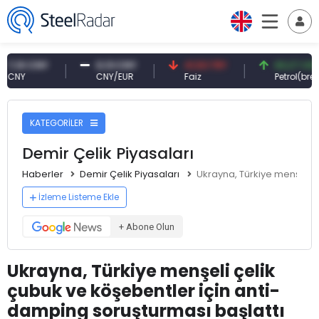
0 CNY
0,13 CNY
41,53 TRY
83,27 USD
CNY/EUR
Faiz
Petrol(brent)
KATEGORİLER
Demir Çelik Piyasaları
Haberler
Demir Çelik Piyasaları
Ukrayna, Türkiye menşeli ç
İzleme Listeme Ekle
+ Abone Olun
Ukrayna, Türkiye menşeli çelik
çubuk ve köşebentler için anti-
damping soruşturması başlattı