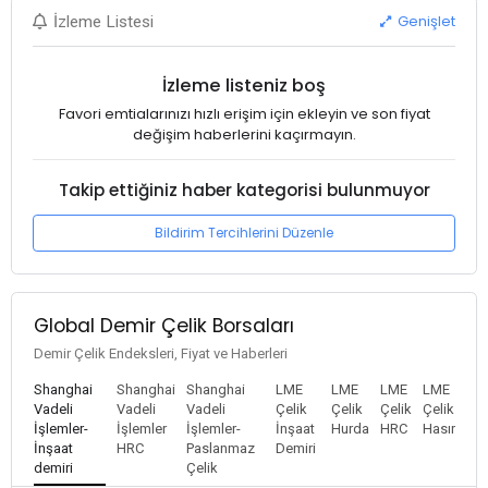
Genişlet
İzleme Listesi
İzleme listeniz boş
Favori emtialarınızı hızlı erişim için ekleyin ve son fiyat
değişim haberlerini kaçırmayın.
Takip ettiğiniz haber kategorisi bulunmuyor
Bildirim Tercihlerini Düzenle
Global Demir Çelik Borsaları
Demir Çelik Endeksleri, Fiyat ve Haberleri
Shanghai
Shanghai
Shanghai
LME
LME
LME
LME
Vadeli
Vadeli
Vadeli
Çelik
Çelik
Çelik
Çelik
İşlemler-
İşlemler
İşlemler-
İnşaat
Hurda
HRC
Hasır
İnşaat
HRC
Paslanmaz
Demiri
demiri
Çelik