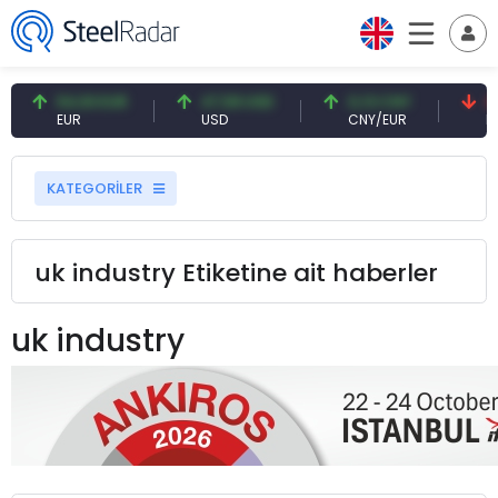
54,93 EUR
47,59 USD
0,13 CNY
41,
EUR
USD
CNY/EUR
Fai
KATEGORİLER
uk industry Etiketine ait haberler
uk industry