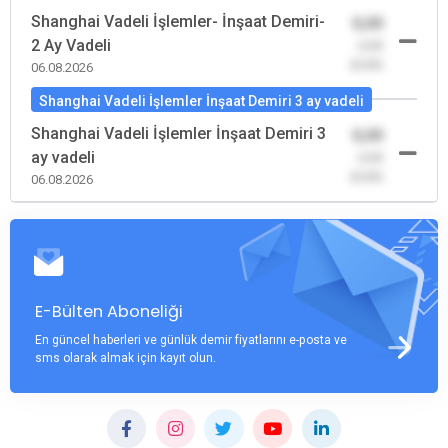
Shanghai Vadeli İşlemler- İnşaat Demiri-
0,00
2 Ay Vadeli
-0,00
(0,00)
06.08.2026
Shanghai Vadeli İşlemler İnşaat Demiri 3 ay vadeli
Shanghai Vadeli İşlemler İnşaat Demiri 3
0,00
ay vadeli
-0,00
(0,00)
06.08.2026
E-Bülten Aboneliği
En güncel haberleri ve günlük demir fiyatlarını e-posta ve
sms olarak almak için kayıt olun.