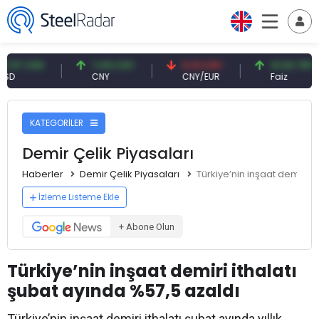
 USD
7,09 CNY
0,13 CNY
41,54 TRY
CNY
CNY/EUR
Faiz
KATEGORİLER
Demir Çelik Piyasaları
Haberler
Demir Çelik Piyasaları
Türkiye’nin inşaat demiri i
İzleme Listeme Ekle
+ Abone Olun
Türkiye’nin inşaat demiri ithalatı
şubat ayında %57,5 azaldı
Türkiye’nin inşaat demiri ithalatı şubat ayında yıllık