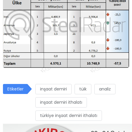
Etiketler
inşaat demiri
tüik
analiz
inşaat demiri ithalatı
türkiye inşaat demiri ithalatı