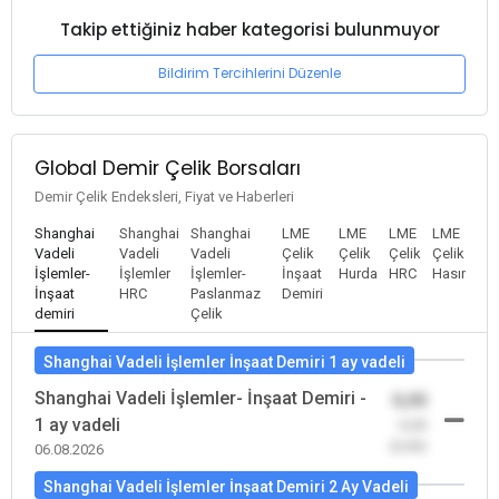
Takip ettiğiniz haber kategorisi bulunmuyor
Bildirim Tercihlerini Düzenle
Global Demir Çelik Borsaları
Demir Çelik Endeksleri, Fiyat ve Haberleri
Shanghai
Shanghai
Shanghai
LME
LME
LME
LME
Vadeli
Vadeli
Vadeli
Çelik
Çelik
Çelik
Çelik
İşlemler-
İşlemler
İşlemler-
İnşaat
Hurda
HRC
Hasır
İnşaat
HRC
Paslanmaz
Demiri
demiri
Çelik
Shanghai Vadeli İşlemler İnşaat Demiri 1 ay vadeli
Shanghai Vadeli İşlemler- İnşaat Demiri -
0,00
1 ay vadeli
-0,00
(0,00)
06.08.2026
Shanghai Vadeli İşlemler İnşaat Demiri 2 Ay Vadeli