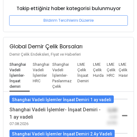
Takip ettiğiniz haber kategorisi bulunmuyor
Bildirim Tercihlerini Düzenle
Global Demir Çelik Borsaları
Demir Çelik Endeksleri, Fiyat ve Haberleri
Shanghai
Shanghai
Shanghai
LME
LME
LME
LME
Vadeli
Vadeli
Vadeli
Çelik
Çelik
Çelik
Çelik
İşlemler-
İşlemler
İşlemler-
İnşaat
Hurda
HRC
Hasır
İnşaat
HRC
Paslanmaz
Demiri
demiri
Çelik
Shanghai Vadeli İşlemler İnşaat Demiri 1 ay vadeli
Shanghai Vadeli İşlemler- İnşaat Demiri -
0,00
1 ay vadeli
-0,00
(0,00)
07.08.2026
Shanghai Vadeli İşlemler İnşaat Demiri 2 Ay Vadeli