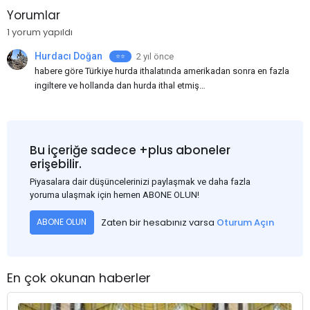
Yorumlar
1 yorum yapıldı
Hurdacı Doğan
2 yıl önce
⭐⭐️
habere göre Türkiye hurda ithalatında amerikadan sonra en fazla
ingiltere ve hollanda dan hurda ithal etmiş
bu kadar yüksek ithalat oldukça, iç piyasa hurda fiyatları
yükselemiyor tabiki,
Rusya bu konuda bir süredir aldığı karar ile hurda ithalatını
yasakladı, bunun yerine kütük ve mamul satmayı
Bu içeriğe sadece +plus aboneler
tercih ediyor,
erişebilir.
Piyasalara dair düşüncelerinizi paylaşmak ve daha fazla
yoruma ulaşmak için hemen ABONE OLUN!
Zaten bir hesabınız varsa
Oturum Açın
ABONE OLUN
En çok okunan haberler