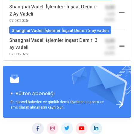
Shanghai Vadeli İşlemler- İnşaat Demiri-
0,00
2 Ay Vadeli
-0,00
(0,00)
07.08.2026
Shanghai Vadeli İşlemler İnşaat Demiri 3 ay vadeli
Shanghai Vadeli İşlemler İnşaat Demiri 3
0,00
ay vadeli
-0,00
(0,00)
07.08.2026
E-Bülten Aboneliği
En güncel haberleri ve günlük demir fiyatlarını e-posta ve
sms olarak almak için kayıt olun.