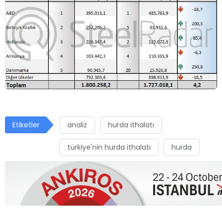
Etiketler
analiz
hurda ithalatı
türkiye'nin hurda ithalatı
hurda