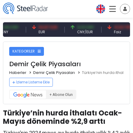
CNY
54,87 EUR
0,13 CNY
41,53 TRY
EUR
CNY/EUR
Faiz
KATEGORİLER
Demir Çelik Piyasaları
Haberler
Demir Çelik Piyasaları
Türkiye’nin hurda ithalatı
İzleme Listeme Ekle
+ Abone Olun
Türkiye’nin hurda ithalatı Ocak-
Mayıs döneminde %2,9 arttı
Türkiye’nin 2024 mayıs ayı hurda ithalatı yıllık %4,2 aylık