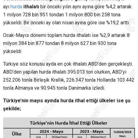
ayı
hurda
ithalatı
bir önceki yılın aynı ayına göre %4,2 artarak
1 milyon 728 bin 951 tondan 1 milyon 800 bin 258 tona
yükseldi. Bir önceki ay olan nisan ayına göre ise %19,2 arttı.
Ocak-Mayıs dönemi toplam hurda ithalatı ise %2,9 artarak 8
milyon 384 bin 877 tondan 8 milyon 627 bin 930 tona
yükseldi
Türkiye söz konusu ayda en çok ithalatı ABD’den gerçekleşti.
ABD’den yapılan hurda ithalatı 395.013 ton olurken, ABD’yi
252.206 tonla Birleşik Krallık, 226.347 tonla Hollanda 103.442
tonla Almanya ve 90.945 tonla Danimarka izledi.
Türkiye’nin mayıs ayında hurda ithal ettiği ülkeler ise şu
şekilde;