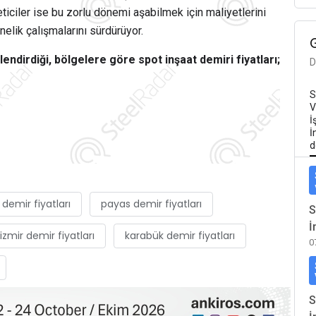
iciler ise bu zorlu dönemi aşabilmek için maliyetlerini
lik çalışmalarını sürdürüyor.
ndirdiği, bölgelere göre spot inşaat demiri fiyatları;
D
S
V
İ
İ
d
 demir fiyatları
payas demir fiyatları
S
İ
izmir demir fiyatları
karabük demir fiyatları
0
S