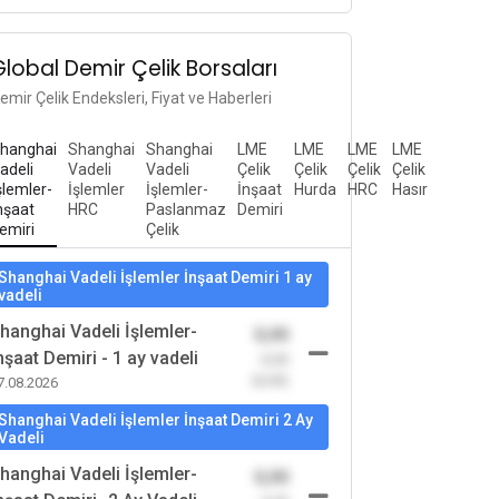
Global Demir Çelik Borsaları
emir Çelik Endeksleri, Fiyat ve Haberleri
hanghai
Shanghai
Shanghai
LME
LME
LME
LME
adeli
Vadeli
Vadeli
Çelik
Çelik
Çelik
Çelik
şlemler-
İşlemler
İşlemler-
İnşaat
Hurda
HRC
Hasır
nşaat
HRC
Paslanmaz
Demiri
emiri
Çelik
Shanghai Vadeli İşlemler İnşaat Demiri 1 ay
vadeli
hanghai Vadeli İşlemler-
0,00
nşaat Demiri - 1 ay vadeli
-0,00
(0,00)
7.08.2026
Shanghai Vadeli İşlemler İnşaat Demiri 2 Ay
Vadeli
hanghai Vadeli İşlemler-
0,00