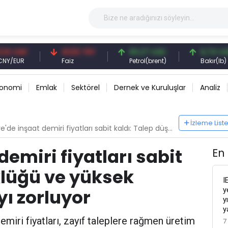
NY
41,53 TRY
83,27 USD
6,74 USD
R
Faiz
Petrol(brent)
Bakır(lb)
konomi
Emlak
Sektörel
Dernek ve Kuruluşlar
Analiz
İzleme List
 inşaat demiri fiyatları sabit kaldı: Talep düşüklüğü ve yüksek maliyetler piyasayı zorluyor
demiri fiyatları sabit
En
klüğü ve yüksek
I
y
yı zorluyor
y
y
miri fiyatları, zayıf taleplere rağmen üretim
7