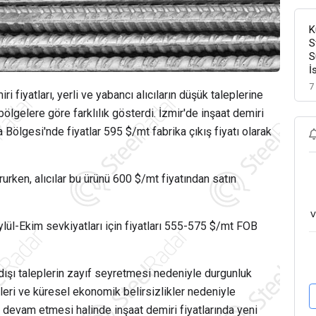
K
S
S
İ
7
 fiyatları, yerli ve yabancı alıcıların düşük taleplerine
bölgelere göre farklılık gösterdi. İzmir'de inşaat demiri
Bölgesi'nde fiyatlar 595 $/mt fabrika çıkış fiyatı olarak
urken, alıcılar bu ürünü 600 $/mt fiyatından satın
v
Eylül-Ekim sevkiyatları için fiyatları 555-575 $/mt FOB
ışı taleplerin zayıf seyretmesi nedeniyle durgunluk
tleri ve küresel ekonomik belirsizlikler nedeniyle
 devam etmesi halinde inşaat demiri fiyatlarında yeni