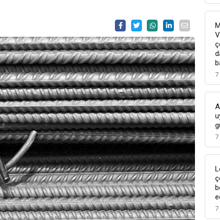
M
V
ç
d
b
7
A
u
g
7
L
ç
b
e
7