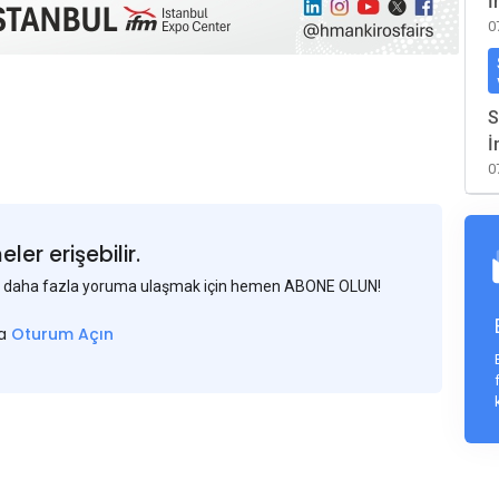
İ
0
S
İ
0
er erişebilir.
 ve daha fazla yoruma ulaşmak için hemen ABONE OLUN!
sa
Oturum Açın