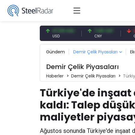
54,93 EUR
47,59 USD
7,09 CNY
0,13 C
EUR
USD
CNY
CNY/EU
Gündem
Demir Çelik Piyasaları
E
Demir Çelik Piyasaları
Haberler
Demir Çelik Piyasaları
Türkiye'de
Türkiye'de inşaat 
kaldı: Talep düşü
maliyetler piyasa
Ağustos sonunda Türkiye'de inşaat de