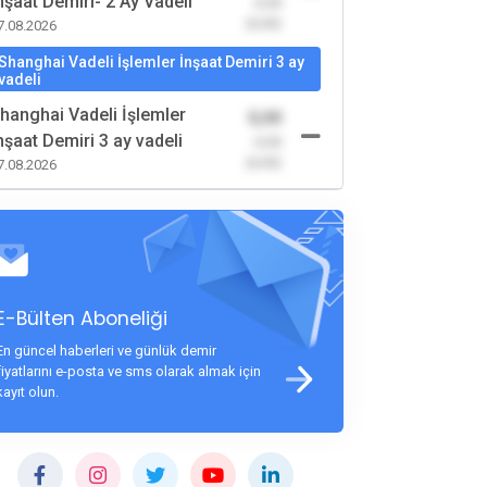
nşaat Demiri- 2 Ay Vadeli
-0,00
(0,00)
7.08.2026
Shanghai Vadeli İşlemler İnşaat Demiri 3 ay
vadeli
hanghai Vadeli İşlemler
0,00
nşaat Demiri 3 ay vadeli
-0,00
(0,00)
7.08.2026
E-Bülten Aboneliği
En güncel haberleri ve günlük demir
fiyatlarını e-posta ve sms olarak almak için
kayıt olun.