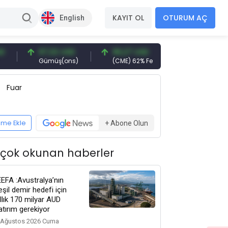
KAYIT OL
OTURUM AÇ
English
97,32 USD
96,27 USD
377,25 USD
Gümüş(ons)
(CME) 62% Fe
Gemi Söküm
Fuar
eme Ekle
+ Abone Olun
 çok okunan haberler
EEFA :Avustralya’nın
eşil demir hedefi için
ıllık 170 milyar AUD
atırım gerekiyor
 Ağustos 2026 Cuma