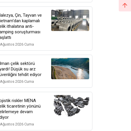
alezya, Çin, Tayvan ve
ietnam’dan kaplamalı
elik ithalatına anti-
amping soruşturması
aşlattı
 Ağustos 2026 Cuma
lman çelik sektörü
yardı! Düşük su arz
üvenliğini tehdit ediyor
 Ağustos 2026 Cuma
ojistik riskler MENA
elik ticaretinin yönünü
elirlemeye devam
diyor
 Ağustos 2026 Cuma