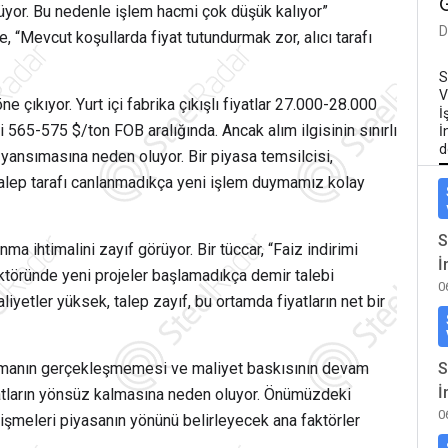
üyor. Bu nedenle işlem hacmi çok düşük kalıyor”
D
e, “Mevcut koşullarda fiyat tutundurmak zor, alıcı tarafı
S
V
 çıkıyor. Yurt içi fabrika çıkışlı fiyatlar 27.000-28.000
İ
i 565-575 $/ton FOB aralığında. Ancak alım ilgisinin sınırlı
İ
d
yansımasına neden oluyor. Bir piyasa temsilcisi,
. Talep tarafı canlanmadıkça yeni işlem duymamız kolay
S
ma ihtimalini zayıf görüyor. Bir tüccar, “Faiz indirimi
İ
ktöründe yeni projeler başlamadıkça demir talebi
0
iyetler yüksek, talep zayıf, bu ortamda fiyatların net bir
anmanın gerçekleşmemesi ve maliyet baskısının devam
S
İ
yatların yönsüz kalmasına neden oluyor. Önümüzdeki
0
elişmeleri piyasanın yönünü belirleyecek ana faktörler