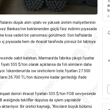
T
i
b
6
aftalarını düşük alım iştahı ve yüksek üretim maliyetlerinin
kez Bankası’nın beklenenden güçlü faiz indirimi piyasada
bine kısa vadeli bir yansıması görülmedi. Son haftalarda
m iç piyasada hem de ihracat tarafında yönsüz bir tabloya
yesinde sabit kalırken, Marmara’da fabrika çıkışlı fiyatlar
v
fiyatı 555 $/ton olarak açıklansa da fiili alımların daha
r. İskenderun’da ise üreticilerin liste fiyatları 27.500
tların 26.700 TL/ton düzeyine kadar gerilediği ifade
ye inşaat demiri ihracat fiyatları 535 $/ton FOB seviyesinde
aralığında teklifler duyulsa da işlem yapılabilir
tarılıyor. Bir üretici kaynağı, “Alıcıların büyük bölümü