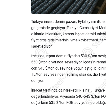
Türkiye inşaat demiri pazarı, Eylül ayının ilk h
gölgesinde geçiriyor. Türkiye Cumhuriyet Mer
dikkatle izlenirken, kararın inşaat demiri tale
fiyat artış girişimlerinin ivme kaybetmesi, he
işaret ediyor.
İzmir’de inşaat demiri fiyatları 530 $/ton sevi
550 $/ton civarında seyrediyor. İçdaş’ın resmi 
çok 545 $/ton düzeyinde yoğunlaştığı bildiriliyo
TL/ton seviyesinden açılmış olsa da, dip fiya
ediliyor.
İhracat tarafında da hareketlilik sınırlı. Türki
değerlendiriliyor. Piyasada 540-545 $/ton FOB 
değerlerin 535 $/ton FOB seviyesinde olduğu ak