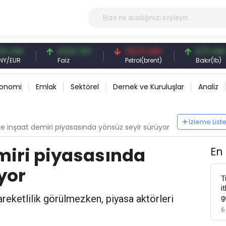
Y
41,54 TRY
79,73 USD
6,71 USD
Faiz
Petrol(brent)
Bakır(lb)
konomi
Emlak
Sektörel
Dernek ve Kuruluşlar
Analiz
İzleme List
ye inşaat demiri piyasasında yönsüz seyir sürüyor
miri piyasasında
En
yor
T
i
areketlilik görülmezken, piyasa aktörleri
g
6