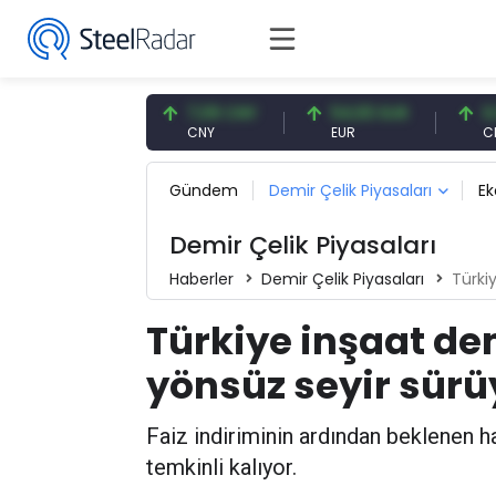
7,57 USD
7,09 CNY
54,93 EUR
0,13 CN
SD
CNY
EUR
CNY/EUR
Gündem
Demir Çelik Piyasaları
E
Demir Çelik Piyasaları
Haberler
Demir Çelik Piyasaları
Türki
Türkiye inşaat de
yönsüz seyir sürü
Faiz indiriminin ardından beklenen h
temkinli kalıyor.