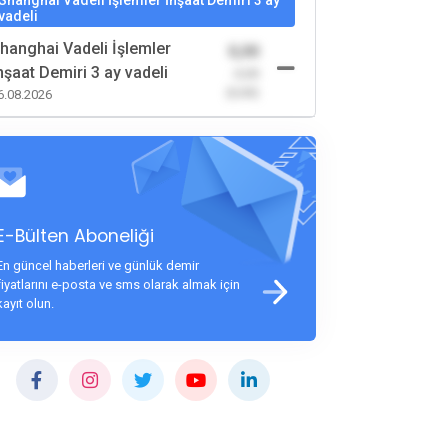
Shanghai Vadeli İşlemler İnşaat Demiri 3 ay
vadeli
hanghai Vadeli İşlemler
0,00
nşaat Demiri 3 ay vadeli
-0,00
(0,00)
6.08.2026
E-Bülten Aboneliği
En güncel haberleri ve günlük demir
fiyatlarını e-posta ve sms olarak almak için
kayıt olun.