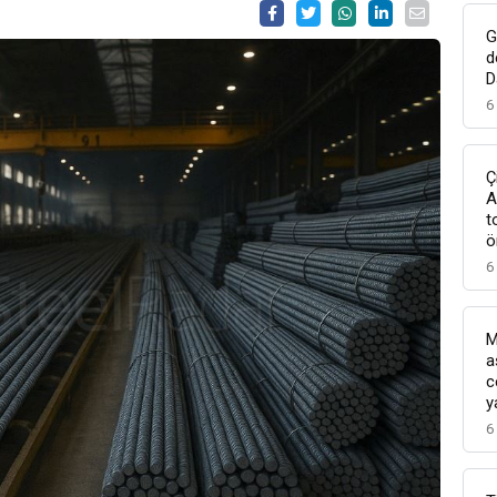
G
d
D
6
Ç
A
t
ö
6
M
a
c
y
6