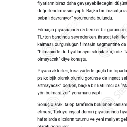
fiyatların biraz daha gevşeyebileceğini düşün
değerlendirmesini yaptı. Başka bir ihracatçı is
sabırlı davranıyor” yorumunda bulundu.
Filmaşin piyasasında da benzer bir görünüm öne
TL/ton bandında seyrederken, ihracat teklifler
kalması, durgunluğun filmaşin segmentine de 
“Filmaşinde de fiyatlar aynı sıkışıklık içinde
olmayacak” diye konuştu.
Piyasa aktörleri, kısa vadede güçlü bir toparlan
psikolojik olarak olumlu görünse de inşaat se
artmayacak” derken, başka bir katılımcı da “Mal
yön bulması zor” yorumunu yaptı.
Sonuç olarak, talep tarafında beklenen canl
etmesi, Türkiye inşaat demiri piyasasında fi
haftalarda alıcıların tutumu ve yeni maliyet g
olarak görülüyor.