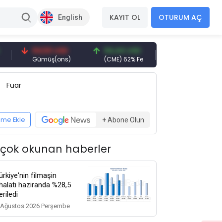
KAYIT OL
OTURUM AÇ
English
94,50 USD
94,44 USD
377,25 USD
Gümüş(ons)
(CME) 62% Fe
Gemi Söküm
Fuar
eme Ekle
+ Abone Olun
 çok okunan haberler
ürkiye'nin filmaşin
thalatı haziranda %28,5
eriledi
 Ağustos 2026 Perşembe