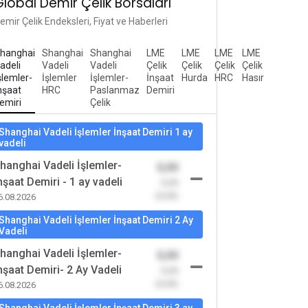
Global Demir Çelik Borsaları
emir Çelik Endeksleri, Fiyat ve Haberleri
hanghai
Shanghai
Shanghai
LME
LME
LME
LME
adeli
Vadeli
Vadeli
Çelik
Çelik
Çelik
Çelik
şlemler-
İşlemler
İşlemler-
İnşaat
Hurda
HRC
Hasır
nşaat
HRC
Paslanmaz
Demiri
emiri
Çelik
Shanghai Vadeli İşlemler İnşaat Demiri 1 ay
vadeli
hanghai Vadeli İşlemler-
0,00
nşaat Demiri - 1 ay vadeli
-0,00
(0,00)
6.08.2026
Shanghai Vadeli İşlemler İnşaat Demiri 2 Ay
Vadeli
hanghai Vadeli İşlemler-
0,00
nşaat Demiri- 2 Ay Vadeli
-0,00
(0,00)
6.08.2026