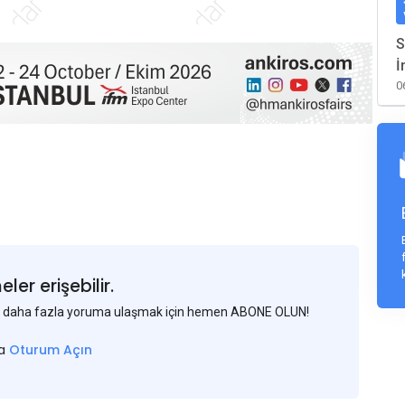
S
İ
0
er erişebilir.
 ve daha fazla yoruma ulaşmak için hemen ABONE OLUN!
sa
Oturum Açın