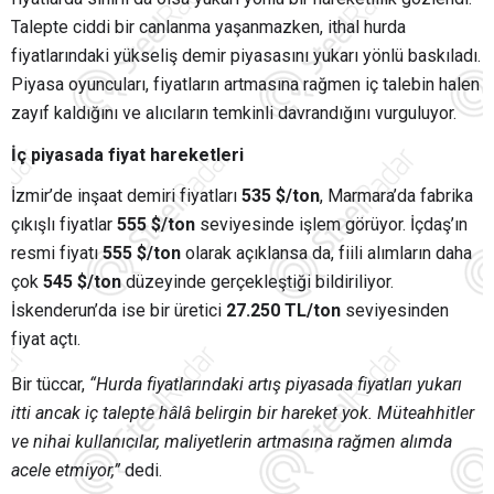
Talepte ciddi bir canlanma yaşanmazken, ithal hurda
fiyatlarındaki yükseliş demir piyasasını yukarı yönlü baskıladı.
Piyasa oyuncuları, fiyatların artmasına rağmen iç talebin halen
zayıf kaldığını ve alıcıların temkinli davrandığını vurguluyor.
İç piyasada fiyat hareketleri
İzmir’de inşaat demiri fiyatları
535 $/ton
, Marmara’da fabrika
çıkışlı fiyatlar
555 $/ton
seviyesinde işlem görüyor. İçdaş’ın
resmi fiyatı
555 $/ton
olarak açıklansa da, fiili alımların daha
çok
545 $/ton
düzeyinde gerçekleştiği bildiriliyor.
İskenderun’da ise bir üretici
27.250 TL/ton
seviyesinden
fiyat açtı.
Bir tüccar,
“Hurda fiyatlarındaki artış piyasada fiyatları yukarı
itti ancak iç talepte hâlâ belirgin bir hareket yok. Müteahhitler
ve nihai kullanıcılar, maliyetlerin artmasına rağmen alımda
acele etmiyor,”
dedi.