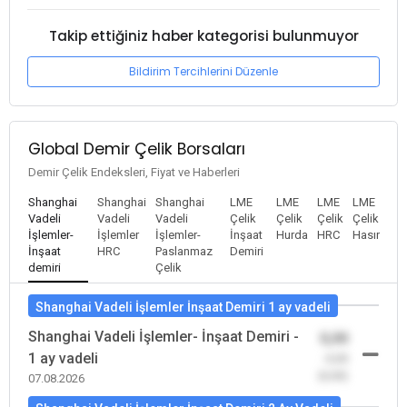
Takip ettiğiniz haber kategorisi bulunmuyor
Bildirim Tercihlerini Düzenle
Global Demir Çelik Borsaları
Demir Çelik Endeksleri, Fiyat ve Haberleri
Shanghai
Shanghai
Shanghai
LME
LME
LME
LME
Vadeli
Vadeli
Vadeli
Çelik
Çelik
Çelik
Çelik
İşlemler-
İşlemler
İşlemler-
İnşaat
Hurda
HRC
Hasır
İnşaat
HRC
Paslanmaz
Demiri
demiri
Çelik
Shanghai Vadeli İşlemler İnşaat Demiri 1 ay vadeli
Shanghai Vadeli İşlemler- İnşaat Demiri -
0,00
1 ay vadeli
-0,00
(0,00)
07.08.2026