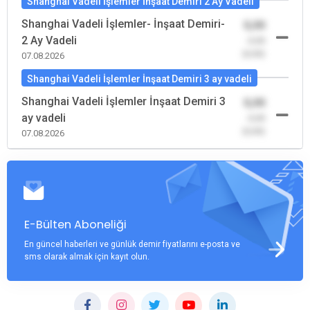
Shanghai Vadeli İşlemler İnşaat Demiri 2 Ay Vadeli
Shanghai Vadeli İşlemler- İnşaat Demiri-
0,00
2 Ay Vadeli
-0,00
(0,00)
07.08.2026
Shanghai Vadeli İşlemler İnşaat Demiri 3 ay vadeli
Shanghai Vadeli İşlemler İnşaat Demiri 3
0,00
ay vadeli
-0,00
(0,00)
07.08.2026
E-Bülten Aboneliği
En güncel haberleri ve günlük demir fiyatlarını e-posta ve
sms olarak almak için kayıt olun.