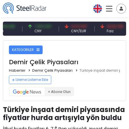
SD
7,09 CNY
0,13 CNY
41,53 TRY
CNY
CNY/EUR
Faiz
KATEGORİLER
Demir Çelik Piyasaları
Haberler
Demir Çelik Piyasaları
Türkiye inşaat demiri piyas
İzleme Listeme Ekle
+ Abone Olun
Türkiye inşaat demiri piyasasında
fiyatlar hurda artışıyla yön buldu
İthal hurda fiyatları 6-7 $/ton yükseldi, inşaat demiri