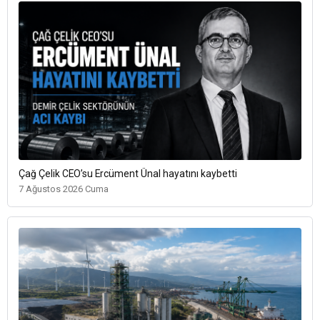
Çağ Çelik CEO’su Ercüment Ünal hayatını kaybetti
7 Ağustos 2026 Cuma