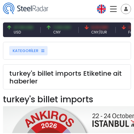
47,59 USD
7,09 CNY
0,13 CNY
41,5
USD
CNY
CNY/EUR
Faiz
KATEGORİLER
turkey's billet imports Etiketine ait
haberler
turkey's billet imports