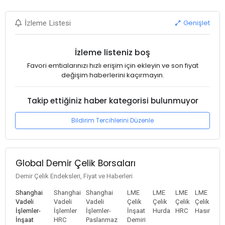
Genişlet
İzleme Listesi
İzleme listeniz boş
Favori emtialarınızı hızlı erişim için ekleyin ve son fiyat
değişim haberlerini kaçırmayın.
Takip ettiğiniz haber kategorisi bulunmuyor
Bildirim Tercihlerini Düzenle
Global Demir Çelik Borsaları
Demir Çelik Endeksleri, Fiyat ve Haberleri
Shanghai
Shanghai
Shanghai
LME
LME
LME
LME
Vadeli
Vadeli
Vadeli
Çelik
Çelik
Çelik
Çelik
İşlemler-
İşlemler
İşlemler-
İnşaat
Hurda
HRC
Hasır
İnşaat
HRC
Paslanmaz
Demiri