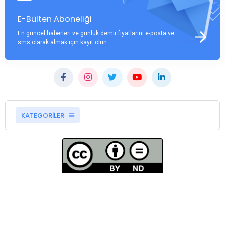
E-Bülten Aboneliği
En güncel haberleri ve günlük demir fiyatlarını e-posta ve
sms olarak almak için kayıt olun.
KATEGORİLER