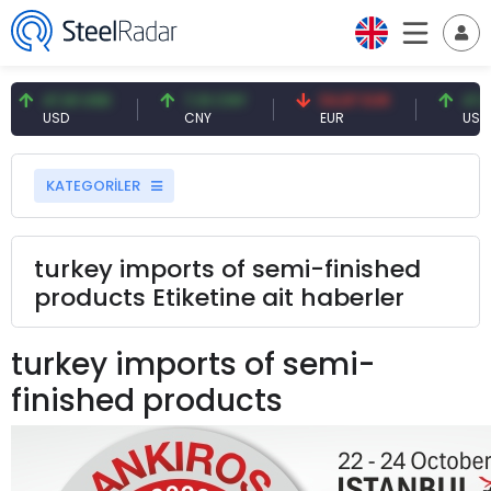
47,61 USD
7,10 CNY
54,87 EUR
47,61
USD
CNY
EUR
USD
KATEGORİLER
turkey imports of semi-finished
products Etiketine ait haberler
turkey imports of semi-
finished products