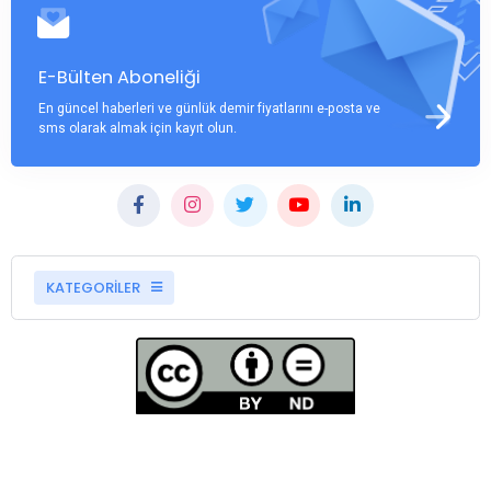
E-Bülten Aboneliği
En güncel haberleri ve günlük demir fiyatlarını e-posta ve
sms olarak almak için kayıt olun.
KATEGORİLER