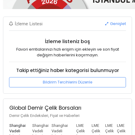
Genişlet
İzleme Listesi
İzleme listeniz boş
Favori emtialarınızı hızlı erişim için ekleyin ve son fiyat
değişim haberlerini kaçırmayın.
Takip ettiğiniz haber kategorisi bulunmuyor
Bildirim Tercihlerini Düzenle
Global Demir Çelik Borsaları
Demir Çelik Endeksleri, Fiyat ve Haberleri
Shanghai
Shanghai
Shanghai
LME
LME
LME
LME
Vadeli
Vadeli
Vadeli
Çelik
Çelik
Çelik
Çelik