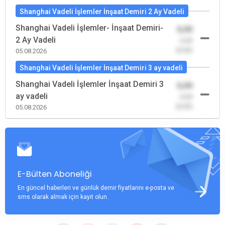
Shanghai Vadeli İşlemler İnşaat Demiri 2 Ay Vadeli
Shanghai Vadeli İşlemler- İnşaat Demiri-
0,00
2 Ay Vadeli
-0,00
(0,00)
05.08.2026
Shanghai Vadeli İşlemler İnşaat Demiri 3 ay vadeli
Shanghai Vadeli İşlemler İnşaat Demiri 3
0,00
ay vadeli
-0,00
(0,00)
05.08.2026
E-Bülten Aboneliği
En güncel haberleri ve günlük demir fiyatlarını e-posta ve
sms olarak almak için kayıt olun.