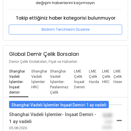
değişim haberlerini kaçırmayın.
Takip ettiğiniz haber kategorisi bulunmuyor
Bildirim Tercihlerini Düzenle
Global Demir Çelik Borsaları
Demir Çelik Endeksleri, Fiyat ve Haberleri
Shanghai
Shanghai
Shanghai
LME
LME
LME
LME
Vadeli
Vadeli
Vadeli
Çelik
Çelik
Çelik
Çelik
İşlemler-
İşlemler
İşlemler-
İnşaat
Hurda
HRC
Hasır
İnşaat
HRC
Paslanmaz
Demiri
demiri
Çelik
Shanghai Vadeli İşlemler İnşaat Demiri 1 ay vadeli
Shanghai Vadeli İşlemler- İnşaat Demiri -
0,00
1 ay vadeli
-0,00
(0,00)
05.08.2026