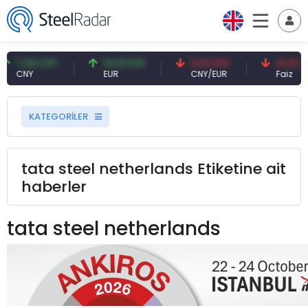
7,08 CNY
54,91 EUR
0,13 CNY
41,41 TRY
CNY
EUR
CNY/EUR
Faiz
KATEGORİLER
tata steel netherlands Etiketine ait
haberler
tata steel netherlands