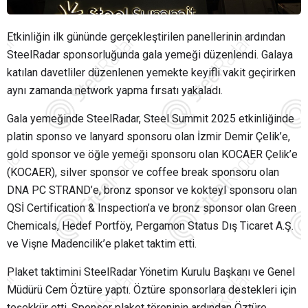
Etkinliğin ilk gününde gerçekleştirilen panellerinin ardından
SteelRadar sponsorluğunda gala yemeği düzenlendi. Galaya
katılan davetliler düzenlenen yemekte keyifli vakit geçirirken
aynı zamanda network yapma fırsatı yakaladı.
Gala yemeğinde SteelRadar, Steel Summit 2025 etkinliğinde
platin sponso ve lanyard sponsoru olan İzmir Demir Çelik’e,
gold sponsor ve öğle yemeği sponsoru olan KOCAER Çelik’e
(KOCAER), silver sponsor ve coffee break sponsoru olan
DNA PC STRAND’e, bronz sponsor ve kokteyl sponsoru olan
QSİ Certification & Inspection’a ve bronz sponsor olan Green
Chemicals, Hedef Portföy, Pergamon Status Dış Ticaret A.Ş.
ve Vişne Madencilik’e plaket taktim etti.
Plaket taktimini SteelRadar Yönetim Kurulu Başkanı ve Genel
Müdürü Cem Öztüre yaptı. Öztüre sponsorlara destekleri için
teşekkür etti. Sponsor plaket töreninin ardından Öztüre