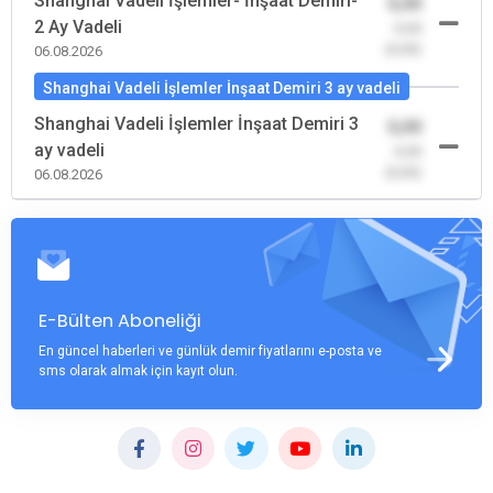
Shanghai Vadeli İşlemler- İnşaat Demiri-
0,00
2 Ay Vadeli
-0,00
(0,00)
06.08.2026
Shanghai Vadeli İşlemler İnşaat Demiri 3 ay vadeli
Shanghai Vadeli İşlemler İnşaat Demiri 3
0,00
ay vadeli
-0,00
(0,00)
06.08.2026
E-Bülten Aboneliği
En güncel haberleri ve günlük demir fiyatlarını e-posta ve
sms olarak almak için kayıt olun.