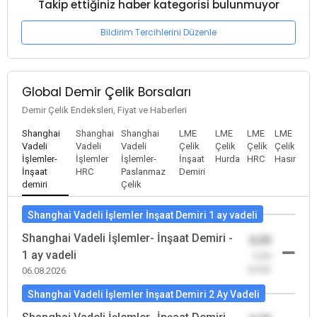
Takip ettiğiniz haber kategorisi bulunmuyor
Bildirim Tercihlerini Düzenle
Global Demir Çelik Borsaları
Demir Çelik Endeksleri, Fiyat ve Haberleri
Shanghai
Shanghai
Shanghai
LME
LME
LME
LME
Vadeli
Vadeli
Vadeli
Çelik
Çelik
Çelik
Çelik
İşlemler-
İşlemler
İşlemler-
İnşaat
Hurda
HRC
Hasır
İnşaat
HRC
Paslanmaz
Demiri
demiri
Çelik
Shanghai Vadeli İşlemler İnşaat Demiri 1 ay vadeli
Shanghai Vadeli İşlemler- İnşaat Demiri -
0,00
1 ay vadeli
-0,00
(0,00)
06.08.2026
Shanghai Vadeli İşlemler İnşaat Demiri 2 Ay Vadeli