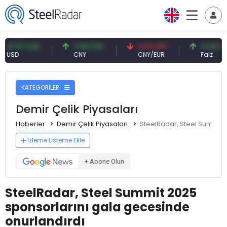
57 USD
7,09 CNY
0,13 CNY
41,54 TRY
CNY
CNY/EUR
Faiz
KATEGORİLER
Demir Çelik Piyasaları
Haberler
Demir Çelik Piyasaları
SteelRadar, Steel Summit 
İzleme Listeme Ekle
+ Abone Olun
SteelRadar, Steel Summit 2025
sponsorlarını gala gecesinde
onurlandırdı